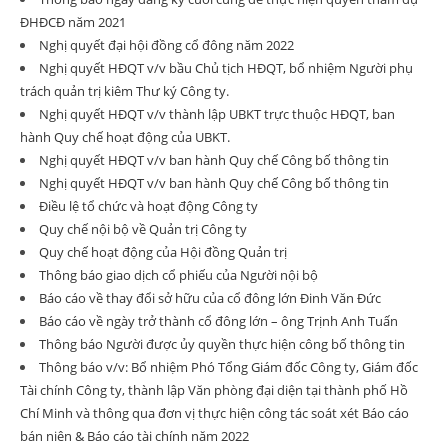
ĐHĐCĐ năm 2021
Nghị quyết đại hội đồng cổ đông năm 2022
Nghị quyết HĐQT v/v bầu Chủ tịch HĐQT, bổ nhiệm Người phụ
trách quản trị kiêm Thư ký Công ty.
Nghị quyết HĐQT v/v thành lập UBKT trực thuộc HĐQT, ban
hành Quy chế hoạt động của UBKT.
Nghị quyết HĐQT v/v ban hành Quy chế Công bố thông tin
Nghị quyết HĐQT v/v ban hành Quy chế Công bố thông tin
Điều lệ tổ chức và hoạt động Công ty
Quy chế nội bộ về Quản trị Công ty
Quy chế hoạt động của Hội đồng Quản trị
Thông báo giao dịch cổ phiếu của Người nội bộ
Báo cáo về thay đổi sở hữu của cổ đông lớn Đinh Văn Đức
Báo cáo về ngày trở thành cổ đông lớn – ông Trịnh Anh Tuấn
Thông báo Người được ủy quyền thực hiện công bố thông tin
Thông báo v/v: Bổ nhiệm Phó Tổng Giám đốc Công ty, Giám đốc
Tài chính Công ty, thành lập Văn phòng đại diện tại thành phố Hồ
Chí Minh và thông qua đơn vị thực hiện công tác soát xét Báo cáo
bán niên & Báo cáo tài chính năm 2022