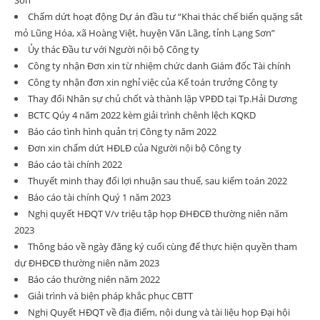
Sơn
Chấm dứt hoạt động Dự án đầu tư “Khai thác chế biến quặng sắt
mỏ Lũng Hóa, xã Hoàng Việt, huyện Văn Lãng, tỉnh Lạng Sơn”
Ủy thác Đầu tư với Người nội bộ Công ty
Công ty nhận Đơn xin từ nhiệm chức danh Giám đốc Tài chính
Công ty nhận đơn xin nghỉ việc của Kế toán trưởng Công ty
Thay đổi Nhân sự chủ chốt và thành lập VPĐD tại Tp.Hải Dương
BCTC Qúy 4 năm 2022 kèm giải trình chênh lệch KQKD
Báo cáo tình hình quản trị Công ty năm 2022
Đơn xin chấm dứt HĐLĐ của Người nội bộ Công ty
Báo cáo tài chính 2022
Thuyết minh thay đổi lợi nhuận sau thuế, sau kiểm toán 2022
Báo cáo tài chính Quý 1 năm 2023
Nghị quyết HĐQT V/v triệu tập họp ĐHĐCĐ thường niên năm
2023
Thông báo về ngày đăng ký cuối cùng để thực hiện quyền tham
dự ĐHĐCĐ thường niên năm 2023
Báo cáo thường niên năm 2022
Giải trình và biện pháp khắc phục CBTT
Nghị Quyết HĐQT về địa điểm, nội dung và tài liệu họp Đại hội