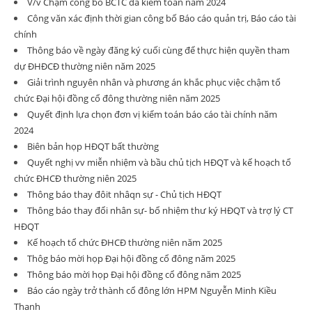
V/v Chậm công bố BCTC đã kiểm toán năm 2024
Công văn xác định thời gian công bố Báo cáo quản trị, Báo cáo tài
chính
Thông báo về ngày đăng ký cuối cùng để thực hiện quyền tham
dự ĐHĐCĐ thường niên năm 2025
Giải trình nguyên nhân và phương án khắc phục việc chậm tổ
chức Đại hội đồng cổ đông thường niên năm 2025
Quyết định lựa chọn đơn vị kiểm toán báo cáo tài chính năm
2024
Biên bản họp HĐQT bất thường
Quyết nghị vv miễn nhiệm và bầu chủ tịch HĐQT và kế hoạch tổ
chức ĐHCĐ thường niên 2025
Thông báo thay đôit nhâqn sự - Chủ tịch HĐQT
Thông báo thay đổi nhân sự- bổ nhiệm thư ký HĐQT và trợ lý CT
HĐQT
Kế hoạch tổ chức ĐHCĐ thường niên năm 2025
Thôg báo mời họp Đại hội đồng cổ đông năm 2025
Thông báo mời họp Đại hội đồng cổ đông năm 2025
Báo cáo ngày trở thành cổ đông lớn HPM Nguyễn Minh Kiều
Thanh