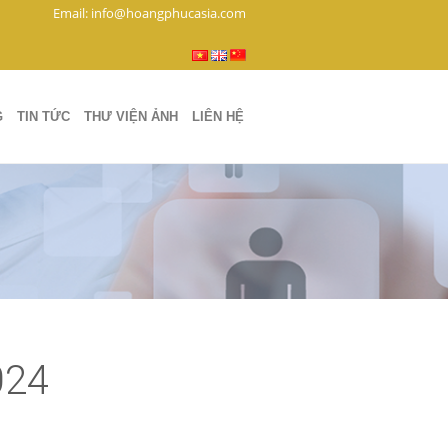
Email: info@hoangphucasia.com
G
TIN TỨC
THƯ VIỆN ẢNH
LIÊN HỆ
024