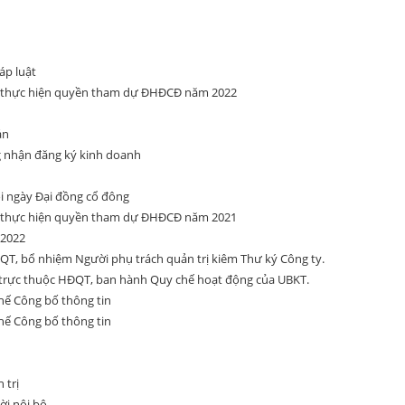
áp luật
ể thực hiện quyền tham dự ĐHĐCĐ năm 2022
án
g nhận đăng ký kinh doanh
ổi ngày Đại đồng cổ đông
ể thực hiện quyền tham dự ĐHĐCĐ năm 2021
 2022
T, bổ nhiệm Người phụ trách quản trị kiêm Thư ký Công ty.
trực thuộc HĐQT, ban hành Quy chế hoạt động của UBKT.
ế Công bố thông tin
ế Công bố thông tin
 trị
ời nội bộ