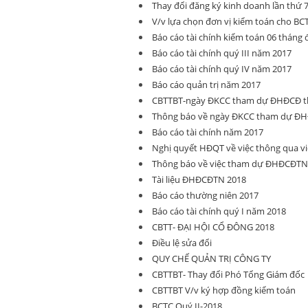
Thay đổi đăng ký kinh doanh lần thứ 
V/v lựa chọn đơn vị kiểm toán cho BC
Báo cáo tài chính kiểm toán 06 tháng
Báo cáo tài chính quý III năm 2017
Báo cáo tài chính quý IV năm 2017
Báo cáo quản trị năm 2017
CBTTBT-ngày ĐKCC tham dự ĐHĐCĐ t
Thông báo về ngày ĐKCC tham dự ĐH
Báo cáo tài chính năm 2017
Nghị quyết HĐQT về việc thông qua vi
Thông báo về việc tham dự ĐHĐCĐTN
Tài liệu ĐHĐCĐTN 2018
Báo cáo thường niên 2017
Báo cáo tài chính quý I năm 2018
CBTT- ĐẠI HỘI CỔ ĐÔNG 2018
Điều lệ sửa đổi
QUY CHẾ QUẢN TRỊ CÔNG TY
CBTTBT- Thay đổi Phó Tổng Giám đốc
CBTTBT V/v ký hợp đồng kiểm toán
BCTC Quý II-2018