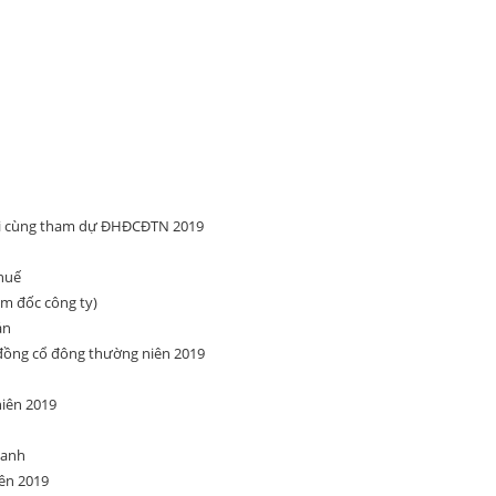
ối cùng tham dự ĐHĐCĐTN 2019
thuế
m đốc công ty)
án
 đồng cổ đông thường niên 2019
niên 2019
oanh
ên 2019