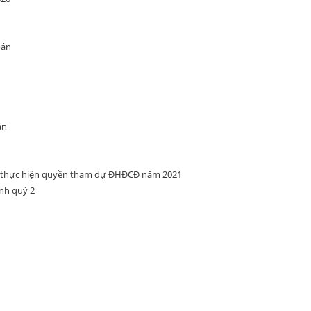
oán
án
ể thực hiện quyền tham dự ĐHĐCĐ năm 2021
ính quý 2