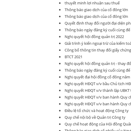
thuyết minh lợi nhuận sau thuế
Thông báo giao dịch của cổ đông lớn
Thông báo giao dịch của cổ đông lớn
Quyết định thay đổi người đại diện ph
Thông báo ngày đăng ký cuối cùng đ
Nghị quyết hội đồng quản trị 2022
Giải trình ý kiến ngoại trừ của kiểm to
Công bố thông tin thay đổi giấy chứn
BTCT 2021
Nghị quyết hội đồng quản trị - thay đ
Thông báo ngày đăng ký cuối cùng đ
Nghị quyết đại hội đồng cổ đông năm
Nghị quyết HĐQT v/v bầu Chủ tịch HĐQ
Nghị quyết HĐQT v/v thành lập UBKT 
Nghị quyết HĐQT v/v ban hành Quy ch
Nghị quyết HĐQT v/v ban hành Quy ch
Điều lệ tổ chức và hoạt động Công ty
Quy chế nội bộ về Quản trị Công ty
Quy chế hoạt động của Hội đồng Quản
Thông báo giao dịch cổ phiếu của Ngư