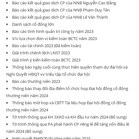
Báo cáo kết quả giao dịch CP của NNB Nguyễn Cao Đẳng
Báo cáo kết quả giao dịch CP của NNB Phạm Duy Tân
Báo cáo kết quả giao dịch CP của NNB Lê Văn Thành
Danh sách cổ đông lớn
Báo cáo tình hình quản trị công ty năm 2023
V/v lựa chọn đơn vị kiểm toán BCTC năm 2023
Báo cáo tài chính 2023 (Đã kiểm toán)
Giải trình chênh lệch LNST 2023
Giải trình ý kiến kiểm toán BCTC 2023
Thông báo ngày cuối cùng thực hiện quyền tham dự đại hội và
Nghị Quyết HĐQT vv triệu tập tổ chức đại hội
Báo cáo thường niên 2023
Thông báo thay đổi địa điểm tổ chức họp Đại hội đồng cổ đông
thường niên năm 2024
Thông báo mời họp và CBTT Tài liệu họp Đại hội đồng cổ đông
thường niên năm 2024
Tờ trình thông qua KH SXKD và KH đầu tư năm 2024 (Bổ sung)
Tờ trình thông qua PA phát hành CP riêng lẻ để tăng vốn điều lệ
năm 2024 (Bổ sung)
Nghị quyết ĐHĐCĐ thường niên năm 2024