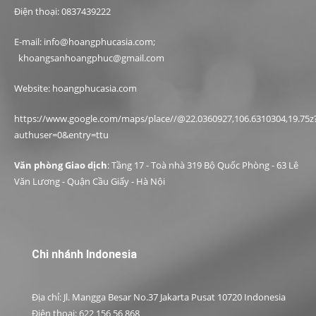
Điện thoại: 0837439222
E-mail: info@hoangphucasia.com;
khoangsanhoangphuc@gmail.com
Website: hoangphucasia.com
https://www.google.com/maps/place//@22.0360927,106.6310304,19.75z
authuser=0&entry=ttu
Văn phòng Giao dịch
: Tầng 17 - Toà nhà 319 Bộ Quốc Phòng - 63 Lê
Văn Lương - Quận Cầu Giấy - Hà Nội
Chi nhánh Indonesia
Địa chỉ: Jl. Mangga Besar No.37 Jakarta Pusat 10720 Indonesia
Điện thoại: 622 156 56 868