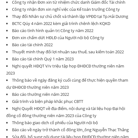
Công ty nhận Đơn xin từ nhiệm chức danh Giám đốc Tài chính
Công ty nhận đơn xin nghỉ việc của Kế toán trưởng Công ty
Thay đổi Nhân sự chủ chốt và thành lập VPĐD tại Tp.Hải Dương
BCTC Qúy 4 năm 2022 kèm giải trình chênh lệch KQKD
Báo cáo tình hình quản trị Công ty năm 2022
Đơn xin chấm dứt HĐLĐ của Người nội bộ Công ty
Báo cáo tài chính 2022
Thuyết minh thay đổi lợi nhuận sau thuế, sau kiểm toán 2022
Báo cáo tài chính Quý 1 năm 2023
Nghị quyết HĐQT V/v triệu tập họp ĐHĐCĐ thường niên năm
2023
Thông báo về ngày đăng ký cuối cùng để thực hiện quyền tham
dự ĐHĐCĐ thường niên năm 2023
Báo cáo thường niên năm 2022
Giải trình và biện pháp khắc phục CBTT
Nghị Quyết HĐQT về địa điểm, nội dung và tài liệu họp Đại hội
đồng cổ đông thường niên năm 2023 của Công ty
Thông báo giao dịch cổ phiếu của Người nội bộ
Báo cáo về ngày trở thành cổ đông lớn_ông Nguyễn Thạc Thắng
Sửa đổi, bổ sung nội dung tài liệu họp ĐHĐCĐ thường niên năm