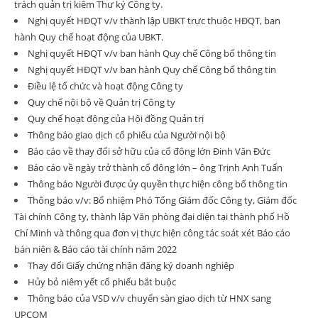
trách quản trị kiêm Thư ký Công ty.
Nghị quyết HĐQT v/v thành lập UBKT trực thuộc HĐQT, ban
hành Quy chế hoạt động của UBKT.
Nghị quyết HĐQT v/v ban hành Quy chế Công bố thông tin
Nghị quyết HĐQT v/v ban hành Quy chế Công bố thông tin
Điều lệ tổ chức và hoạt động Công ty
Quy chế nội bộ về Quản trị Công ty
Quy chế hoạt động của Hội đồng Quản trị
Thông báo giao dịch cổ phiếu của Người nội bộ
Báo cáo về thay đổi sở hữu của cổ đông lớn Đinh Văn Đức
Báo cáo về ngày trở thành cổ đông lớn – ông Trịnh Anh Tuấn
Thông báo Người được ủy quyền thực hiện công bố thông tin
Thông báo v/v: Bổ nhiệm Phó Tổng Giám đốc Công ty, Giám đốc
Tài chính Công ty, thành lập Văn phòng đại diện tại thành phố Hồ
Chí Minh và thông qua đơn vị thực hiện công tác soát xét Báo cáo
bán niên & Báo cáo tài chính năm 2022
Thay đổi Giấy chứng nhận đăng ký doanh nghiệp
Hủy bỏ niêm yết cổ phiếu bắt buộc
Thông báo của VSD v/v chuyển sàn giao dịch từ HNX sang
UPCOM