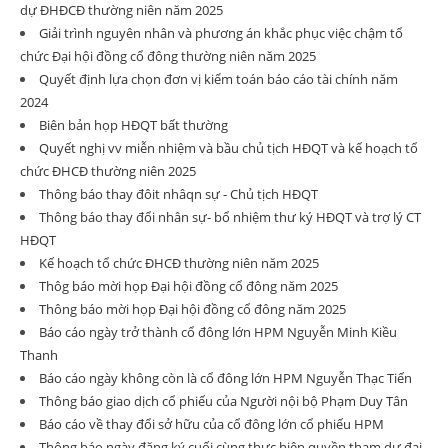
dự ĐHĐCĐ thường niên năm 2025
Giải trình nguyên nhân và phương án khắc phục việc chậm tổ
chức Đại hội đồng cổ đông thường niên năm 2025
Quyết định lựa chọn đơn vị kiểm toán báo cáo tài chính năm
2024
Biên bản họp HĐQT bất thường
Quyết nghị vv miễn nhiệm và bầu chủ tịch HĐQT và kế hoạch tổ
chức ĐHCĐ thường niên 2025
Thông báo thay đôit nhâqn sự - Chủ tịch HĐQT
Thông báo thay đổi nhân sự- bổ nhiệm thư ký HĐQT và trợ lý CT
HĐQT
Kế hoạch tổ chức ĐHCĐ thường niên năm 2025
Thôg báo mời họp Đại hội đồng cổ đông năm 2025
Thông báo mời họp Đại hội đồng cổ đông năm 2025
Báo cáo ngày trở thành cổ đông lớn HPM Nguyễn Minh Kiều
Thanh
Báo cáo ngày không còn là cổ đông lớn HPM Nguyễn Thạc Tiến
Thông báo giao dịch cổ phiếu của Người nội bộ Phạm Duy Tân
Báo cáo về thay đổi sở hữu của cổ đông lớn cổ phiếu HPM
Thông báo ngày đăng ký cuối cùng thực hiện quyền tham dự đại