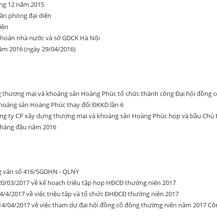
áng 12 năm 2015
ăn phòng đại diện
iện
khoán nhà nước và sở GDCK Hà Nội
năm 2016 (ngày 29/04/2016)
g thương mại và khoáng sản Hoàng Phúc tổ chức thành công Đại hội đồng 
hoáng sản Hoàng Phúc thay đổi ĐKKD lần 6
ông ty CP xây dựng thương mại và khoáng sản Hoàng Phúc họp và bầu Chủ tị
 tháng đầu năm 2016
ng văn số 416/SGDHN - QLNY
0/03/2017 về kế hoạch triệu tập họp HĐCĐ thường niên 2017
/4/2017 về việc triệu tập và tổ chức ĐHĐCĐ thường niên 2017
4/04/2017 về việc tham dự đại hội đồng cổ đông thường niên năm 2017 C