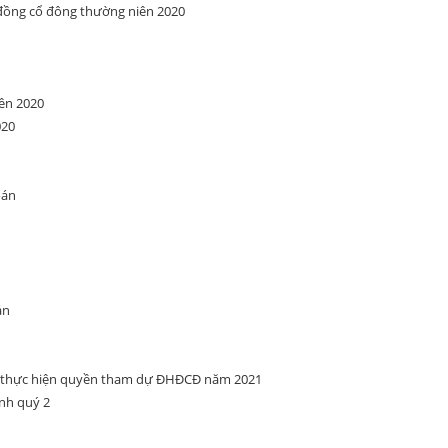
 đồng cổ đông thường niên 2020
ên 2020
020
oán
án
ể thực hiện quyền tham dự ĐHĐCĐ năm 2021
ính quý 2