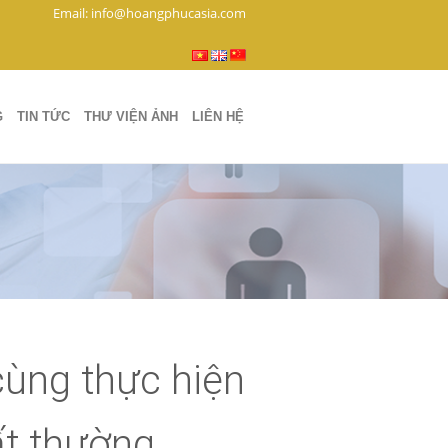
Email: info@hoangphucasia.com
G
TIN TỨC
THƯ VIỆN ẢNH
LIÊN HỆ
cùng thực hiện
ất thường