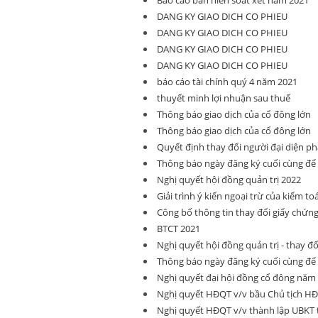
Báo cáo bán niên soát xét năm 2021
DANG KY GIAO DICH CO PHIEU
DANG KY GIAO DICH CO PHIEU
DANG KY GIAO DICH CO PHIEU
DANG KY GIAO DICH CO PHIEU
báo cáo tài chính quý 4 năm 2021
thuyết minh lợi nhuận sau thuế
Thông báo giao dịch của cổ đông lớn
Thông báo giao dịch của cổ đông lớn
Quyết định thay đổi người đại diện ph
Thông báo ngày đăng ký cuối cùng đ
Nghị quyết hội đồng quản trị 2022
Giải trình ý kiến ngoại trừ của kiểm to
Công bố thông tin thay đổi giấy chứn
BTCT 2021
Nghị quyết hội đồng quản trị - thay đ
Thông báo ngày đăng ký cuối cùng đ
Nghị quyết đại hội đồng cổ đông năm
Nghị quyết HĐQT v/v bầu Chủ tịch HĐQ
Nghị quyết HĐQT v/v thành lập UBKT 