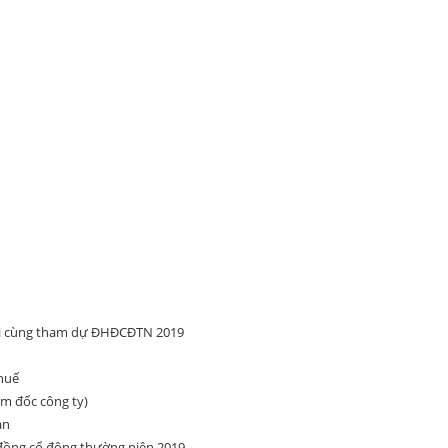
ối cùng tham dự ĐHĐCĐTN 2019
thuế
m đốc công ty)
án
 đồng cổ đông thường niên 2019