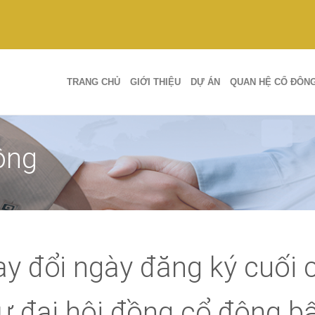
TRANG CHỦ
GIỚI THIỆU
DỰ ÁN
QUAN HỆ CỔ ĐÔN
ông
y đổi ngày đăng ký cuối 
 đại hội đồng cổ đông b