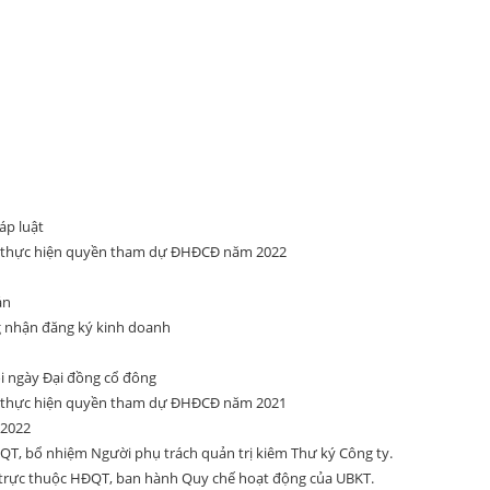
áp luật
ể thực hiện quyền tham dự ĐHĐCĐ năm 2022
án
g nhận đăng ký kinh doanh
ổi ngày Đại đồng cổ đông
ể thực hiện quyền tham dự ĐHĐCĐ năm 2021
 2022
T, bổ nhiệm Người phụ trách quản trị kiêm Thư ký Công ty.
trực thuộc HĐQT, ban hành Quy chế hoạt động của UBKT.