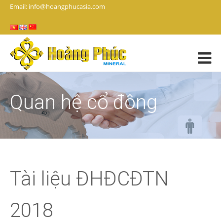
Email: info@hoangphucasia.com
Quan hệ cổ đông
Tài liệu ĐHĐCĐTN
2018