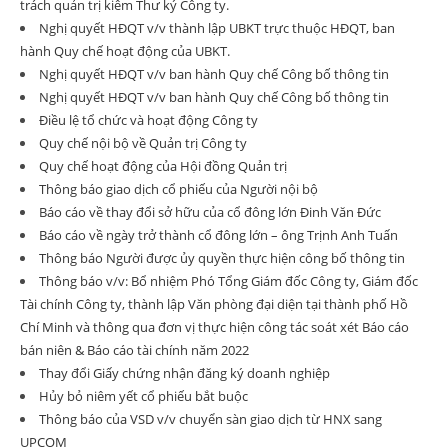
trách quản trị kiêm Thư ký Công ty.
Nghị quyết HĐQT v/v thành lập UBKT trực thuộc HĐQT, ban
hành Quy chế hoạt động của UBKT.
Nghị quyết HĐQT v/v ban hành Quy chế Công bố thông tin
Nghị quyết HĐQT v/v ban hành Quy chế Công bố thông tin
Điều lệ tổ chức và hoạt động Công ty
Quy chế nội bộ về Quản trị Công ty
Quy chế hoạt động của Hội đồng Quản trị
Thông báo giao dịch cổ phiếu của Người nội bộ
Báo cáo về thay đổi sở hữu của cổ đông lớn Đinh Văn Đức
Báo cáo về ngày trở thành cổ đông lớn – ông Trịnh Anh Tuấn
Thông báo Người được ủy quyền thực hiện công bố thông tin
Thông báo v/v: Bổ nhiệm Phó Tổng Giám đốc Công ty, Giám đốc
Tài chính Công ty, thành lập Văn phòng đại diện tại thành phố Hồ
Chí Minh và thông qua đơn vị thực hiện công tác soát xét Báo cáo
bán niên & Báo cáo tài chính năm 2022
Thay đổi Giấy chứng nhận đăng ký doanh nghiệp
Hủy bỏ niêm yết cổ phiếu bắt buộc
Thông báo của VSD v/v chuyển sàn giao dịch từ HNX sang
UPCOM