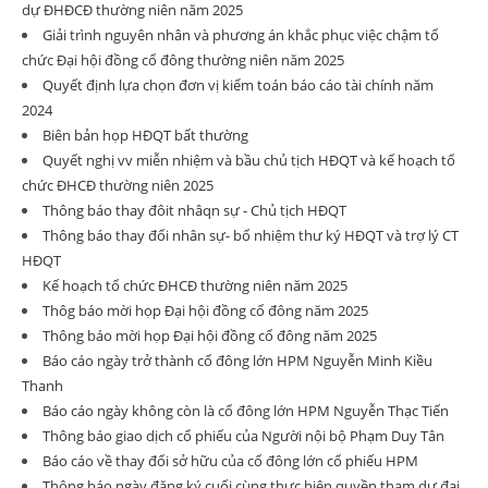
dự ĐHĐCĐ thường niên năm 2025
Giải trình nguyên nhân và phương án khắc phục việc chậm tổ
chức Đại hội đồng cổ đông thường niên năm 2025
Quyết định lựa chọn đơn vị kiểm toán báo cáo tài chính năm
2024
Biên bản họp HĐQT bất thường
Quyết nghị vv miễn nhiệm và bầu chủ tịch HĐQT và kế hoạch tổ
chức ĐHCĐ thường niên 2025
Thông báo thay đôit nhâqn sự - Chủ tịch HĐQT
Thông báo thay đổi nhân sự- bổ nhiệm thư ký HĐQT và trợ lý CT
HĐQT
Kế hoạch tổ chức ĐHCĐ thường niên năm 2025
Thôg báo mời họp Đại hội đồng cổ đông năm 2025
Thông báo mời họp Đại hội đồng cổ đông năm 2025
Báo cáo ngày trở thành cổ đông lớn HPM Nguyễn Minh Kiều
Thanh
Báo cáo ngày không còn là cổ đông lớn HPM Nguyễn Thạc Tiến
Thông báo giao dịch cổ phiếu của Người nội bộ Phạm Duy Tân
Báo cáo về thay đổi sở hữu của cổ đông lớn cổ phiếu HPM
Thông báo ngày đăng ký cuối cùng thực hiện quyền tham dự đại