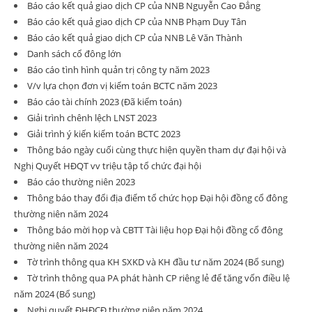
Báo cáo kết quả giao dịch CP của NNB Nguyễn Cao Đẳng
Báo cáo kết quả giao dịch CP của NNB Phạm Duy Tân
Báo cáo kết quả giao dịch CP của NNB Lê Văn Thành
Danh sách cổ đông lớn
Báo cáo tình hình quản trị công ty năm 2023
V/v lựa chọn đơn vị kiểm toán BCTC năm 2023
Báo cáo tài chính 2023 (Đã kiểm toán)
Giải trình chênh lệch LNST 2023
Giải trình ý kiến kiểm toán BCTC 2023
Thông báo ngày cuối cùng thực hiện quyền tham dự đại hội và
Nghị Quyết HĐQT vv triệu tập tổ chức đại hội
Báo cáo thường niên 2023
Thông báo thay đổi địa điểm tổ chức họp Đại hội đồng cổ đông
thường niên năm 2024
Thông báo mời họp và CBTT Tài liệu họp Đại hội đồng cổ đông
thường niên năm 2024
Tờ trình thông qua KH SXKD và KH đầu tư năm 2024 (Bổ sung)
Tờ trình thông qua PA phát hành CP riêng lẻ để tăng vốn điều lệ
năm 2024 (Bổ sung)
Nghị quyết ĐHĐCĐ thường niên năm 2024