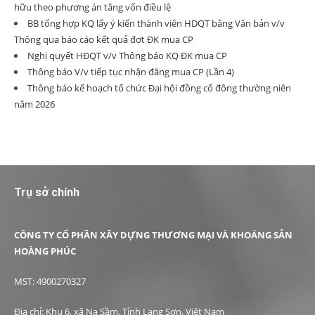
hữu theo phương án tăng vốn điều lệ
BB tổng hợp KQ lấy ý kiến thành viên HDQT bằng Văn bản v/v
Thông qua báo cáo kết quả đợt ĐK mua CP
Nghị quyết HĐQT v/v Thông báo KQ ĐK mua CP
Thông báo V/v tiếp tục nhận đăng mua CP (Lần 4)
Thông báo kế hoạch tổ chức Đại hội đồng cổ đông thường niên
năm 2026
Trụ sở chính
CÔNG TY CỔ PHẦN XÂY DỰNG THƯƠNG MẠI VÀ KHOÁNG SẢN
HOÀNG PHÚC
MST: 4900270327
Địa chỉ: Khu 6, xã Na Sầm, Tỉnh Lạng Sơn, Việt Nam