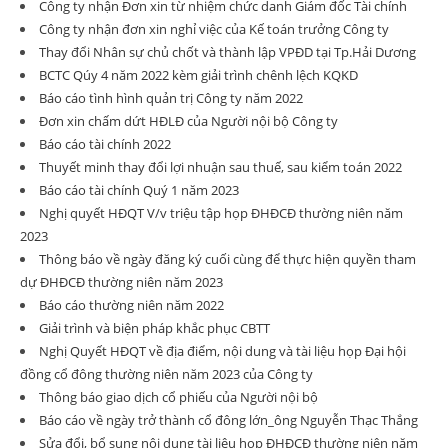
Công ty nhận Đơn xin từ nhiệm chức danh Giám đốc Tài chính
Công ty nhận đơn xin nghỉ việc của Kế toán trưởng Công ty
Thay đổi Nhân sự chủ chốt và thành lập VPĐD tại Tp.Hải Dương
BCTC Qúy 4 năm 2022 kèm giải trình chênh lệch KQKD
Báo cáo tình hình quản trị Công ty năm 2022
Đơn xin chấm dứt HĐLĐ của Người nội bộ Công ty
Báo cáo tài chính 2022
Thuyết minh thay đổi lợi nhuận sau thuế, sau kiểm toán 2022
Báo cáo tài chính Quý 1 năm 2023
Nghị quyết HĐQT V/v triệu tập họp ĐHĐCĐ thường niên năm
2023
Thông báo về ngày đăng ký cuối cùng để thực hiện quyền tham
dự ĐHĐCĐ thường niên năm 2023
Báo cáo thường niên năm 2022
Giải trình và biện pháp khắc phục CBTT
Nghị Quyết HĐQT về địa điểm, nội dung và tài liệu họp Đại hội
đồng cổ đông thường niên năm 2023 của Công ty
Thông báo giao dịch cổ phiếu của Người nội bộ
Báo cáo về ngày trở thành cổ đông lớn_ông Nguyễn Thạc Thắng
Sửa đổi, bổ sung nội dung tài liệu họp ĐHĐCĐ thường niên năm