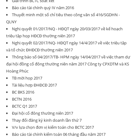
Giải trình BCTC soát xét
Báo cáo tài chính quý IV năm 2016
Thuyết minh một số chỉ tiêu theo công văn số 416/SGDHN -
QLNY
Nghị quyết 01/2017/NQ - HĐQT ngày 20/03/2017 về kế hoạch
triệu tập họp HĐCĐ thường niên 2017
Nghị quyết 02/2017/NQ- HĐQT ngày 14/4/2017 về việc triệu tập
và tổ chức ĐHĐCĐ thường niên 2017
Thông báo số 04/2017/TB- HPM ngày 14/04/2017 về việc tham dự
đại hội đồng cổ đông thường niên năm 2017 Công ty CPXDTM và KS
Hoàng Phúc
TB mời họp 2017
Tài liệu hợp ĐHĐCĐ 2017
BC BKS 2016
BCTN 2016
BCTC Q1 2017
Đại hội cổ đông thường niên 2017
Thay đổi đăng ký kinh doanh lần thứ 7
V/v lựa chọn đơn vị kiểm toán cho BCTC 2017
Báo cáo tài chính kiểm toán 06 tháng đầu năm 2017