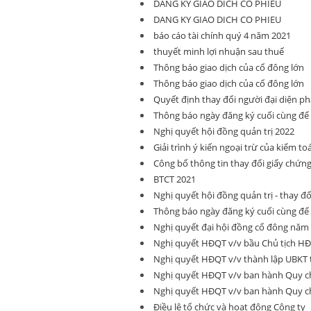
DANG KY GIAO DICH CO PHIEU
DANG KY GIAO DICH CO PHIEU
báo cáo tài chính quý 4 năm 2021
thuyết minh lợi nhuận sau thuế
Thông báo giao dịch của cổ đông lớn
Thông báo giao dịch của cổ đông lớn
Quyết định thay đổi người đại diện ph
Thông báo ngày đăng ký cuối cùng đ
Nghị quyết hội đồng quản trị 2022
Giải trình ý kiến ngoại trừ của kiểm to
Công bố thông tin thay đổi giấy chứn
BTCT 2021
Nghị quyết hội đồng quản trị - thay đ
Thông báo ngày đăng ký cuối cùng đ
Nghị quyết đại hội đồng cổ đông năm
Nghị quyết HĐQT v/v bầu Chủ tịch HĐQ
Nghị quyết HĐQT v/v thành lập UBKT 
Nghị quyết HĐQT v/v ban hành Quy ch
Nghị quyết HĐQT v/v ban hành Quy ch
Điều lệ tổ chức và hoạt động Công ty