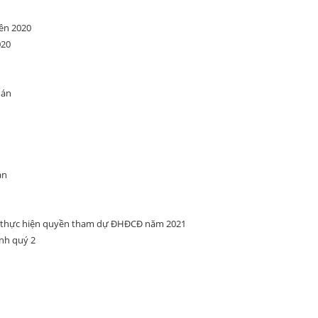
ên 2020
020
oán
án
ể thực hiện quyền tham dự ĐHĐCĐ năm 2021
ính quý 2