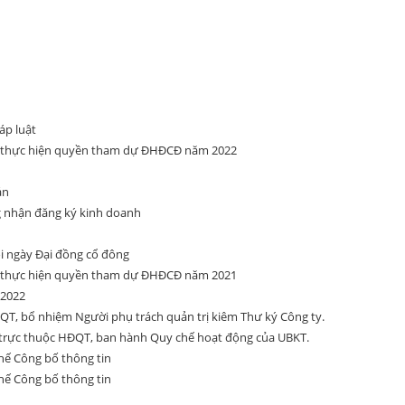
áp luật
ể thực hiện quyền tham dự ĐHĐCĐ năm 2022
án
g nhận đăng ký kinh doanh
ổi ngày Đại đồng cổ đông
ể thực hiện quyền tham dự ĐHĐCĐ năm 2021
 2022
T, bổ nhiệm Người phụ trách quản trị kiêm Thư ký Công ty.
trực thuộc HĐQT, ban hành Quy chế hoạt động của UBKT.
ế Công bố thông tin
ế Công bố thông tin