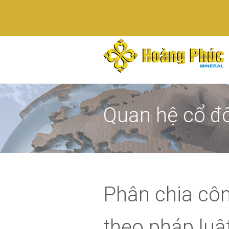
Quan hệ cổ đ
Phân chia côn
theo pháp luậ