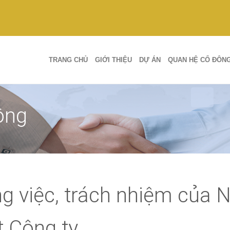
TRANG CHỦ
GIỚI THIỆU
DỰ ÁN
QUAN HỆ CỔ ĐÔN
ông
g việc, trách nhiệm của N
t Công ty