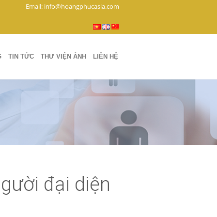
Email: info@hoangphucasia.com
G
TIN TỨC
THƯ VIỆN ẢNH
LIÊN HỆ
gười đại diện