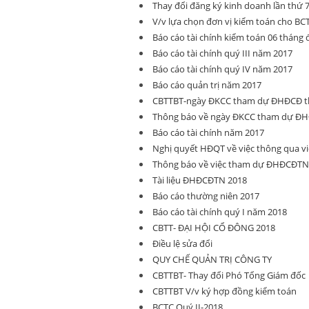
Thay đổi đăng ký kinh doanh lần thứ 
V/v lựa chọn đơn vị kiểm toán cho BC
Báo cáo tài chính kiểm toán 06 tháng
Báo cáo tài chính quý III năm 2017
Báo cáo tài chính quý IV năm 2017
Báo cáo quản trị năm 2017
CBTTBT-ngày ĐKCC tham dự ĐHĐCĐ t
Thông báo về ngày ĐKCC tham dự ĐH
Báo cáo tài chính năm 2017
Nghị quyết HĐQT về việc thông qua vi
Thông báo về việc tham dự ĐHĐCĐTN
Tài liệu ĐHĐCĐTN 2018
Báo cáo thường niên 2017
Báo cáo tài chính quý I năm 2018
CBTT- ĐẠI HỘI CỔ ĐÔNG 2018
Điều lệ sửa đổi
QUY CHẾ QUẢN TRỊ CÔNG TY
CBTTBT- Thay đổi Phó Tổng Giám đốc
CBTTBT V/v ký hợp đồng kiểm toán
BCTC Quý II-2018