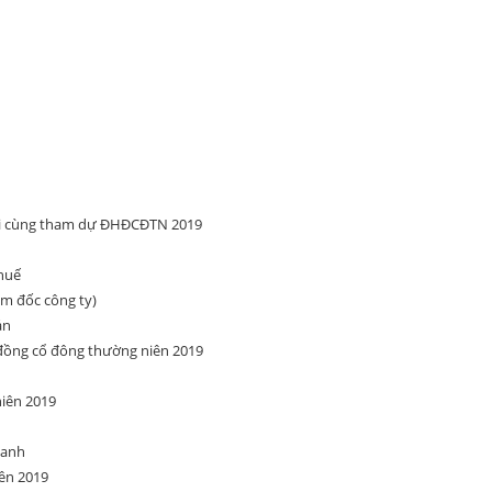
ối cùng tham dự ĐHĐCĐTN 2019
thuế
m đốc công ty)
án
 đồng cổ đông thường niên 2019
niên 2019
oanh
ên 2019