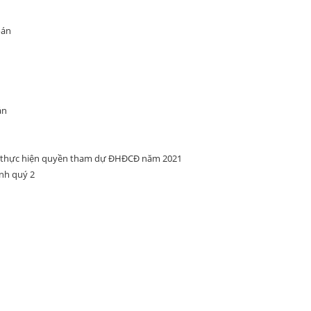
oán
án
ể thực hiện quyền tham dự ĐHĐCĐ năm 2021
ính quý 2