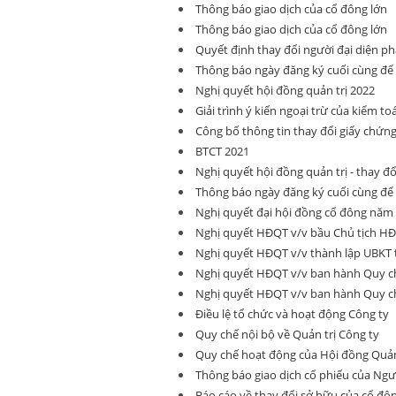
Thông báo giao dịch của cổ đông lớn
Thông báo giao dịch của cổ đông lớn
Quyết định thay đổi người đại diện ph
Thông báo ngày đăng ký cuối cùng đ
Nghị quyết hội đồng quản trị 2022
Giải trình ý kiến ngoại trừ của kiểm to
Công bố thông tin thay đổi giấy chứn
BTCT 2021
Nghị quyết hội đồng quản trị - thay đ
Thông báo ngày đăng ký cuối cùng đ
Nghị quyết đại hội đồng cổ đông năm
Nghị quyết HĐQT v/v bầu Chủ tịch HĐQ
Nghị quyết HĐQT v/v thành lập UBKT 
Nghị quyết HĐQT v/v ban hành Quy ch
Nghị quyết HĐQT v/v ban hành Quy ch
Điều lệ tổ chức và hoạt động Công ty
Quy chế nội bộ về Quản trị Công ty
Quy chế hoạt động của Hội đồng Quản
Thông báo giao dịch cổ phiếu của Ngư
Báo cáo về thay đổi sở hữu của cổ đô