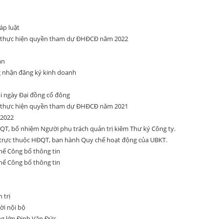
áp luật
ể thực hiện quyền tham dự ĐHĐCĐ năm 2022
án
g nhận đăng ký kinh doanh
ổi ngày Đại đồng cổ đông
ể thực hiện quyền tham dự ĐHĐCĐ năm 2021
 2022
T, bổ nhiệm Người phụ trách quản trị kiêm Thư ký Công ty.
trực thuộc HĐQT, ban hành Quy chế hoạt động của UBKT.
ế Công bố thông tin
ế Công bố thông tin
 trị
ời nội bộ
ng lớn Đinh Văn Đức