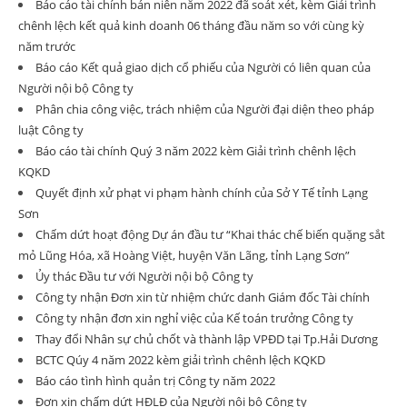
Báo cáo tài chính bán niên năm 2022 đã soát xét, kèm Giải trình
chênh lệch kết quả kinh doanh 06 tháng đầu năm so với cùng kỳ
năm trước
Báo cáo Kết quả giao dịch cổ phiếu của Người có liên quan của
Người nội bộ Công ty
Phân chia công việc, trách nhiệm của Người đại diện theo pháp
luật Công ty
Báo cáo tài chính Quý 3 năm 2022 kèm Giải trình chênh lệch
KQKD
Quyết định xử phạt vi phạm hành chính của Sở Y Tế tỉnh Lạng
Sơn
Chấm dứt hoạt động Dự án đầu tư “Khai thác chế biến quặng sắt
mỏ Lũng Hóa, xã Hoàng Việt, huyện Văn Lãng, tỉnh Lạng Sơn”
Ủy thác Đầu tư với Người nội bộ Công ty
Công ty nhận Đơn xin từ nhiệm chức danh Giám đốc Tài chính
Công ty nhận đơn xin nghỉ việc của Kế toán trưởng Công ty
Thay đổi Nhân sự chủ chốt và thành lập VPĐD tại Tp.Hải Dương
BCTC Qúy 4 năm 2022 kèm giải trình chênh lệch KQKD
Báo cáo tình hình quản trị Công ty năm 2022
Đơn xin chấm dứt HĐLĐ của Người nội bộ Công ty