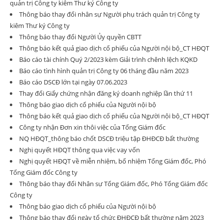
quản trị Công ty kiêm Thư ký Công ty
Thông báo thay đổi nhân sự Người phụ trách quản trị Công ty
kiêm Thư ký Công ty
Thông báo thay đổi Người Ủy quyền CBTT
Thông báo kết quả giao dịch cổ phiếu của Người nội bộ_CT HĐQT
Báo cáo tài chính Quý 2/2023 kèm Giải trình chênh lệch KQKD
Báo cáo tình hình quản trị Công ty 06 tháng đầu năm 2023
Báo cáo DSCĐ lớn tại ngày 07.06.2023
Thay đổi Giấy chứng nhận đăng ký doanh nghiệp lần thứ 11
Thông báo giao dịch cổ phiếu của Người nội bộ
Thông báo kết quả giao dịch cổ phiếu của Người nội bộ_CT HĐQT
Công ty nhận Đơn xin thôi việc của Tổng Giám đốc
NQ HĐQT_thông báo chốt DSCĐ triệu tập ĐHĐCĐ bất thường
Nghị quyết HĐQT thông qua việc vay vốn
Nghị quyết HĐQT về miễn nhiệm, bổ nhiệm Tổng Giám đốc, Phó
Tổng Giám đốc Công ty
Thông báo thay đổi Nhân sự Tổng Giám đốc, Phó Tổng Giám đốc
Công ty
Thông báo giao dịch cổ phiếu của Người nội bộ
Thông báo thay đổi ngày tổ chức ĐHĐCĐ bất thường năm 2023