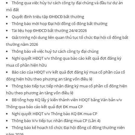
Thông qua việc hủy tư cách công ty đại chúng và đầu tư dự án
mỏ đất
Quyết định triệu tập ĐHĐCĐ bất thường
Thông báo mời họp Đại hội đồng cổ đông bất thường
Tài liệu họp ĐHĐCD bất thường 24/4/2026
Giải trinhg nội dung liên quan thủ tục tổ chức Đại hội cổ đông bất
thường năm 2026
Thông báo về việc huỷ tư cách công ty đại chúng
Nghi quyết HĐQT v/v thông qua báo cáo kết quả đợt đăng ký
mua cổ phần hiện hữu
Báo cáo của HĐQT v/v kết quả đợt đăng ký mua cổ phần của cổ
đông hiện hữu theo phương an tăng vốn điều lệ
Thông báo tiếp tục tiếp nhận đăng ký mua cổ phần cổ đông hiện
hữu theo phương án tăng vốn điều lệ
BB tổng hợp KQ lấy ý kiến thành viên HDQT bằng Văn bản v/v
Thông qua báo cáo kết quả đợt ĐK mua CP
Nghị quyết HĐQT v/v Thông báo KQ ĐK mua CP
Thông báo V/v tiếp tục nhận đăng mua CP (Lần 4)
Thông báo kế hoạch tổ chức Đại hội đồng cổ đông thường niên
năm 2026