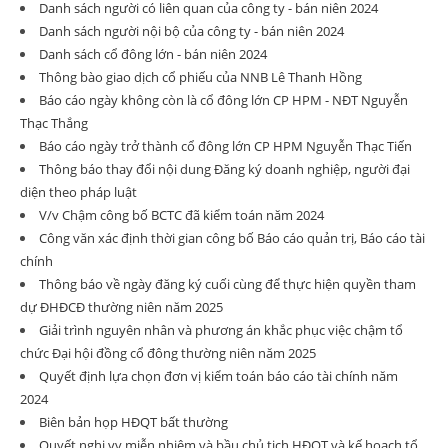
Danh sách người có liên quan của công ty - bán niên 2024
Danh sách người nội bộ của công ty - bán niên 2024
Danh sách cổ đông lớn - bán niên 2024
Thông bào giao dịch cổ phiếu của NNB Lê Thanh Hồng
Báo cáo ngày không còn là cổ đông lớn CP HPM - NĐT Nguyễn
Thạc Thắng
Báo cáo ngày trở thành cổ đông lớn CP HPM Nguyễn Thạc Tiến
Thông báo thay đổi nội dung Đăng ký doanh nghiệp, người đại
diện theo pháp luật
V/v Chậm công bố BCTC đã kiểm toán năm 2024
Công văn xác định thời gian công bố Báo cáo quản trị, Báo cáo tài
chính
Thông báo về ngày đăng ký cuối cùng để thực hiện quyền tham
dự ĐHĐCĐ thường niên năm 2025
Giải trình nguyên nhân và phương án khắc phục việc chậm tổ
chức Đại hội đồng cổ đông thường niên năm 2025
Quyết định lựa chọn đơn vị kiểm toán báo cáo tài chính năm
2024
Biên bản họp HĐQT bất thường
Quyết nghị vv miễn nhiệm và bầu chủ tịch HĐQT và kế hoạch tổ