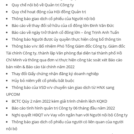
Quy chế nội bộ về Quản trị Công ty
Quy chế hoạt động của Hội đồng Quản trị
Thông báo giao dịch cổ phiếu của Người nội bộ
Báo cáo về thay đổi sở hữu của cổ đông lớn Đinh Văn Đức
Báo cáo về ngày trở thành cổ đông lớn – ông Trịnh Anh Tuấn
Thông báo Người được ủy quyền thực hiện công bố thông tin
Thông báo v/v: Bổ nhiệm Phó Tổng Giám đốc Công ty, Giám đốc
Tài chính Công ty, thành lập Văn phòng đại diện tại thành phố Hồ
Chí Minh và thông qua đơn vị thực hiện công tác soát xét Báo cáo
bán niên & Báo cáo tài chính năm 2022
Thay đổi Giấy chứng nhận đăng ký doanh nghiệp
Hủy bỏ niêm yết cổ phiếu bắt buộc
Thông báo của VSD v/v chuyển sàn giao dịch từ HNX sang
UPCOM
BCTC Qúy 2 năm 2022 kèm giải trình chênh lệch KQKD
Báo cáo tình hình quản trị Công ty 06 tháng đầu năm 2022
Nghị quyết HĐQT v/v Vay vốn ngắn hạn với Người nội bộ Công ty
Thông báo giao dịch cổ phiếu của người có liên quan của người
nội bộ