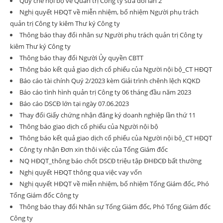
Quy chế nội bộ về Quản trị Công ty sửa đổi lần 2
Nghị quyết HĐQT về miễn nhiệm, bổ nhiệm Người phụ trách
quản trị Công ty kiêm Thư ký Công ty
Thông báo thay đổi nhân sự Người phụ trách quản trị Công ty
kiêm Thư ký Công ty
Thông báo thay đổi Người Ủy quyền CBTT
Thông báo kết quả giao dịch cổ phiếu của Người nội bộ_CT HĐQT
Báo cáo tài chính Quý 2/2023 kèm Giải trình chênh lệch KQKD
Báo cáo tình hình quản trị Công ty 06 tháng đầu năm 2023
Báo cáo DSCĐ lớn tại ngày 07.06.2023
Thay đổi Giấy chứng nhận đăng ký doanh nghiệp lần thứ 11
Thông báo giao dịch cổ phiếu của Người nội bộ
Thông báo kết quả giao dịch cổ phiếu của Người nội bộ_CT HĐQT
Công ty nhận Đơn xin thôi việc của Tổng Giám đốc
NQ HĐQT_thông báo chốt DSCĐ triệu tập ĐHĐCĐ bất thường
Nghị quyết HĐQT thông qua việc vay vốn
Nghị quyết HĐQT về miễn nhiệm, bổ nhiệm Tổng Giám đốc, Phó
Tổng Giám đốc Công ty
Thông báo thay đổi Nhân sự Tổng Giám đốc, Phó Tổng Giám đốc
Công ty