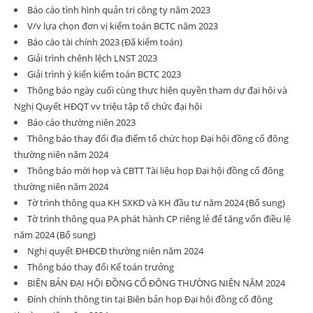
Báo cáo tình hình quản trị công ty năm 2023
V/v lựa chọn đơn vị kiểm toán BCTC năm 2023
Báo cáo tài chính 2023 (Đã kiểm toán)
Giải trình chênh lệch LNST 2023
Giải trình ý kiến kiểm toán BCTC 2023
Thông báo ngày cuối cùng thực hiện quyền tham dự đại hội và
Nghị Quyết HĐQT vv triệu tập tổ chức đại hội
Báo cáo thường niên 2023
Thông báo thay đổi địa điểm tổ chức họp Đại hội đồng cổ đông
thường niên năm 2024
Thông báo mời họp và CBTT Tài liệu họp Đại hội đồng cổ đông
thường niên năm 2024
Tờ trình thông qua KH SXKD và KH đầu tư năm 2024 (Bổ sung)
Tờ trình thông qua PA phát hành CP riêng lẻ để tăng vốn điều lệ
năm 2024 (Bổ sung)
Nghị quyết ĐHĐCĐ thường niên năm 2024
Thông báo thay đổi Kế toán trưởng
BIÊN BẢN ĐẠI HỘI ĐỒNG CỔ ĐÔNG THƯỜNG NIÊN NĂM 2024
Đính chính thông tin tại Biên bản họp Đại hội đồng cổ đông