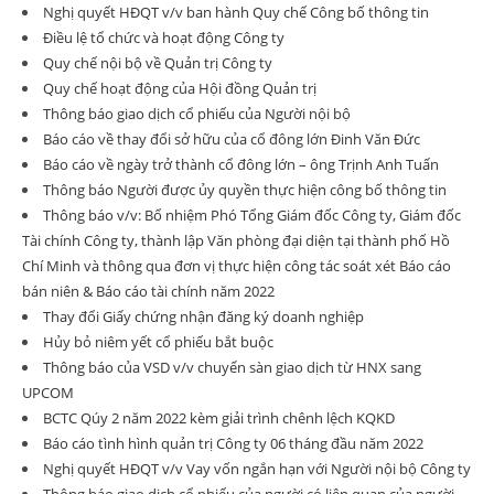
Nghị quyết HĐQT v/v ban hành Quy chế Công bố thông tin
Điều lệ tổ chức và hoạt động Công ty
Quy chế nội bộ về Quản trị Công ty
Quy chế hoạt động của Hội đồng Quản trị
Thông báo giao dịch cổ phiếu của Người nội bộ
Báo cáo về thay đổi sở hữu của cổ đông lớn Đinh Văn Đức
Báo cáo về ngày trở thành cổ đông lớn – ông Trịnh Anh Tuấn
Thông báo Người được ủy quyền thực hiện công bố thông tin
Thông báo v/v: Bổ nhiệm Phó Tổng Giám đốc Công ty, Giám đốc
Tài chính Công ty, thành lập Văn phòng đại diện tại thành phố Hồ
Chí Minh và thông qua đơn vị thực hiện công tác soát xét Báo cáo
bán niên & Báo cáo tài chính năm 2022
Thay đổi Giấy chứng nhận đăng ký doanh nghiệp
Hủy bỏ niêm yết cổ phiếu bắt buộc
Thông báo của VSD v/v chuyển sàn giao dịch từ HNX sang
UPCOM
BCTC Qúy 2 năm 2022 kèm giải trình chênh lệch KQKD
Báo cáo tình hình quản trị Công ty 06 tháng đầu năm 2022
Nghị quyết HĐQT v/v Vay vốn ngắn hạn với Người nội bộ Công ty