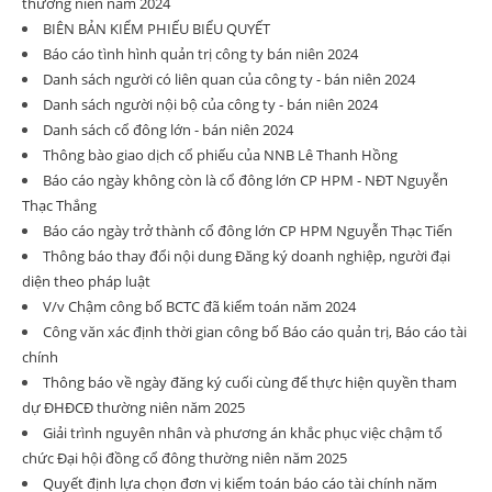
thường niên năm 2024
BIÊN BẢN KIỂM PHIẾU BIỂU QUYẾT
Báo cáo tình hình quản trị công ty bán niên 2024
Danh sách người có liên quan của công ty - bán niên 2024
Danh sách người nội bộ của công ty - bán niên 2024
Danh sách cổ đông lớn - bán niên 2024
Thông bào giao dịch cổ phiếu của NNB Lê Thanh Hồng
Báo cáo ngày không còn là cổ đông lớn CP HPM - NĐT Nguyễn
Thạc Thắng
Báo cáo ngày trở thành cổ đông lớn CP HPM Nguyễn Thạc Tiến
Thông báo thay đổi nội dung Đăng ký doanh nghiệp, người đại
diện theo pháp luật
V/v Chậm công bố BCTC đã kiểm toán năm 2024
Công văn xác định thời gian công bố Báo cáo quản trị, Báo cáo tài
chính
Thông báo về ngày đăng ký cuối cùng để thực hiện quyền tham
dự ĐHĐCĐ thường niên năm 2025
Giải trình nguyên nhân và phương án khắc phục việc chậm tổ
chức Đại hội đồng cổ đông thường niên năm 2025
Quyết định lựa chọn đơn vị kiểm toán báo cáo tài chính năm