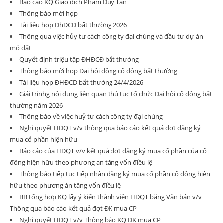
Báo cáo KQ Giao dịch Phạm Duy Tân
Thông báo mời họp
Tài liệu họp ĐhĐCĐ bất thường 2026
Thông qua việc hủy tư cách công ty đại chúng và đầu tư dự án
mỏ đất
Quyết định triệu tập ĐHĐCĐ bất thường
Thông báo mời họp Đại hội đồng cổ đông bất thường
Tài liệu họp ĐHĐCD bất thường 24/4/2026
Giải trinhg nội dung liên quan thủ tục tổ chức Đại hội cổ đông bất
thường năm 2026
Thông báo về việc huỷ tư cách công ty đại chúng
Nghi quyết HĐQT v/v thông qua báo cáo kết quả đợt đăng ký
mua cổ phần hiện hữu
Báo cáo của HĐQT v/v kết quả đợt đăng ký mua cổ phần của cổ
đông hiện hữu theo phương an tăng vốn điều lệ
Thông báo tiếp tục tiếp nhận đăng ký mua cổ phần cổ đông hiện
hữu theo phương án tăng vốn điều lệ
BB tổng hợp KQ lấy ý kiến thành viên HDQT bằng Văn bản v/v
Thông qua báo cáo kết quả đợt ĐK mua CP
Nghị quyết HĐQT v/v Thông báo KQ ĐK mua CP