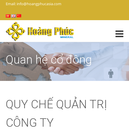
Email: info@hoangphucasia.com
Quan hệ cổ đông
QUY CHẾ QUẢN TRỊ
CÔNG TY