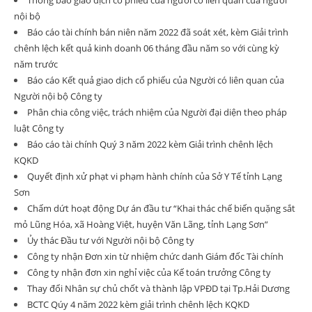
Thông báo giao dịch cổ phiếu của người có liên quan của người
nội bộ
Báo cáo tài chính bán niên năm 2022 đã soát xét, kèm Giải trình
chênh lệch kết quả kinh doanh 06 tháng đầu năm so với cùng kỳ
năm trước
Báo cáo Kết quả giao dịch cổ phiếu của Người có liên quan của
Người nội bộ Công ty
Phân chia công việc, trách nhiệm của Người đại diện theo pháp
luật Công ty
Báo cáo tài chính Quý 3 năm 2022 kèm Giải trình chênh lệch
KQKD
Quyết định xử phạt vi phạm hành chính của Sở Y Tế tỉnh Lạng
Sơn
Chấm dứt hoạt động Dự án đầu tư “Khai thác chế biến quặng sắt
mỏ Lũng Hóa, xã Hoàng Việt, huyện Văn Lãng, tỉnh Lạng Sơn”
Ủy thác Đầu tư với Người nội bộ Công ty
Công ty nhận Đơn xin từ nhiệm chức danh Giám đốc Tài chính
Công ty nhận đơn xin nghỉ việc của Kế toán trưởng Công ty
Thay đổi Nhân sự chủ chốt và thành lập VPĐD tại Tp.Hải Dương
BCTC Qúy 4 năm 2022 kèm giải trình chênh lệch KQKD