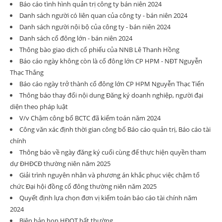
Báo cáo tình hình quản trị công ty bán niên 2024
Danh sách người có liên quan của công ty - bán niên 2024
Danh sách người nội bộ của công ty - bán niên 2024
Danh sách cổ đông lớn - bán niên 2024
Thông bào giao dịch cổ phiếu của NNB Lê Thanh Hồng
Báo cáo ngày không còn là cổ đông lớn CP HPM - NĐT Nguyễn
Thạc Thắng
Báo cáo ngày trở thành cổ đông lớn CP HPM Nguyễn Thạc Tiến
Thông báo thay đổi nội dung Đăng ký doanh nghiệp, người đại
diện theo pháp luật
V/v Chậm công bố BCTC đã kiểm toán năm 2024
Công văn xác định thời gian công bố Báo cáo quản trị, Báo cáo tài
chính
Thông báo về ngày đăng ký cuối cùng để thực hiện quyền tham
dự ĐHĐCĐ thường niên năm 2025
Giải trình nguyên nhân và phương án khắc phục việc chậm tổ
chức Đại hội đồng cổ đông thường niên năm 2025
Quyết định lựa chọn đơn vị kiểm toán báo cáo tài chính năm
2024
Biên bản họp HĐQT bất thường