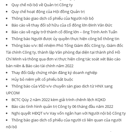
Quy chế nội bộ về Quản trị Công ty
Quy chế hoạt động của Hội đồng Quản trị
Thông báo giao dịch cổ phiếu của Người nội bộ
Báo cáo về thay đổi sở hữu của cổ đông lớn Đinh Văn Đức
Báo cáo về ngày trở thành cổ đông lớn – ông Trịnh Anh Tuấn
Thông báo Người được ủy quyền thực hiện công bố thông tin
Thông báo v/v: Bổ nhiệm Phó Tổng Giám đốc Công ty, Giám đốc
Tài chính Công ty, thành lập Văn phòng đại diện tại thành phố Hồ
Chí Minh và thông qua đơn vị thực hiện công tác soát xét Báo cáo
bán niên & Báo cáo tài chính năm 2022
Thay đổi Giấy chứng nhận đăng ký doanh nghiệp
Hủy bỏ niêm yết cổ phiếu bắt buộc
Thông báo của VSD v/v chuyển sàn giao dịch từ HNX sang
UPCOM
BCTC Qúy 2 năm 2022 kèm giải trình chênh lệch KQKD
Báo cáo tình hình quản trị Công ty 06 tháng đầu năm 2022
Nghị quyết HĐQT v/v Vay vốn ngắn hạn với Người nội bộ Công ty
Thông báo giao dịch cổ phiếu của người có liên quan của người
nội bộ