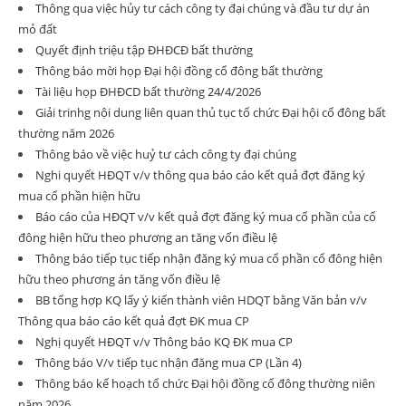
Thông qua việc hủy tư cách công ty đại chúng và đầu tư dự án
mỏ đất
Quyết định triệu tập ĐHĐCĐ bất thường
Thông báo mời họp Đại hội đồng cổ đông bất thường
Tài liệu họp ĐHĐCD bất thường 24/4/2026
Giải trinhg nội dung liên quan thủ tục tổ chức Đại hội cổ đông bất
thường năm 2026
Thông báo về việc huỷ tư cách công ty đại chúng
Nghi quyết HĐQT v/v thông qua báo cáo kết quả đợt đăng ký
mua cổ phần hiện hữu
Báo cáo của HĐQT v/v kết quả đợt đăng ký mua cổ phần của cổ
đông hiện hữu theo phương an tăng vốn điều lệ
Thông báo tiếp tục tiếp nhận đăng ký mua cổ phần cổ đông hiện
hữu theo phương án tăng vốn điều lệ
BB tổng hợp KQ lấy ý kiến thành viên HDQT bằng Văn bản v/v
Thông qua báo cáo kết quả đợt ĐK mua CP
Nghị quyết HĐQT v/v Thông báo KQ ĐK mua CP
Thông báo V/v tiếp tục nhận đăng mua CP (Lần 4)
Thông báo kế hoạch tổ chức Đại hội đồng cổ đông thường niên
năm 2026