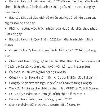
Báo cáo tài chính bán niên năm 2022 đã soát xét, kèm Giải trình
chênh lệch kết quả kinh doanh 06 tháng đầu năm so với cùng kỳ
năm trước
Báo cáo Kết quả giao dịch cổ phiếu của Người có liên quan của
Người nội bộ Công ty
Phân chia công việc, trách nhiệm của Người đại diện theo pháp
luật Công ty
Báo cáo tài chính Quý 3 năm 2022 kèm Giải trình chênh lệch
KQKD
Quyết định xử phạt vi phạm hành chính của Sở Y Tế tỉnh Lạng
Sơn
Chấm dứt hoạt động Dự án đầu tư “Khai thác chế biến quặng sắt
mỏ Lũng Hóa, xã Hoàng Việt, huyện Văn Lãng, tỉnh Lạng Sơn”
Ủy thác Đầu tư với Người nội bộ Công ty
Công ty nhận Đơn xin từ nhiệm chức danh Giám đốc Tài chính
Công ty nhận đơn xin nghỉ việc của Kế toán trưởng Công ty
Thay đổi Nhân sự chủ chốt và thành lập VPĐD tại Tp.Hải Dương
BCTC Qúy 4 năm 2022 kèm giải trình chênh lệch KQKD
Báo cáo tình hình quản trị Công ty năm 2022
Đơn xin chấm dứt HĐLĐ của Người nội bộ Công ty