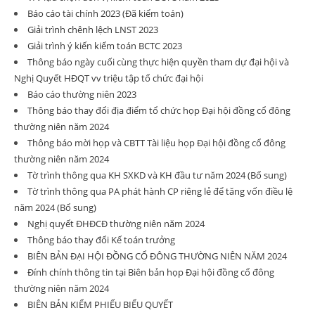
Báo cáo tài chính 2023 (Đã kiểm toán)
Giải trình chênh lệch LNST 2023
Giải trình ý kiến kiểm toán BCTC 2023
Thông báo ngày cuối cùng thực hiện quyền tham dự đại hội và
Nghị Quyết HĐQT vv triệu tập tổ chức đại hội
Báo cáo thường niên 2023
Thông báo thay đổi địa điểm tổ chức họp Đại hội đồng cổ đông
thường niên năm 2024
Thông báo mời họp và CBTT Tài liệu họp Đại hội đồng cổ đông
thường niên năm 2024
Tờ trình thông qua KH SXKD và KH đầu tư năm 2024 (Bổ sung)
Tờ trình thông qua PA phát hành CP riêng lẻ để tăng vốn điều lệ
năm 2024 (Bổ sung)
Nghị quyết ĐHĐCĐ thường niên năm 2024
Thông báo thay đổi Kế toán trưởng
BIÊN BẢN ĐẠI HỘI ĐỒNG CỔ ĐÔNG THƯỜNG NIÊN NĂM 2024
Đính chính thông tin tại Biên bản họp Đại hội đồng cổ đông
thường niên năm 2024
BIÊN BẢN KIỂM PHIẾU BIỂU QUYẾT