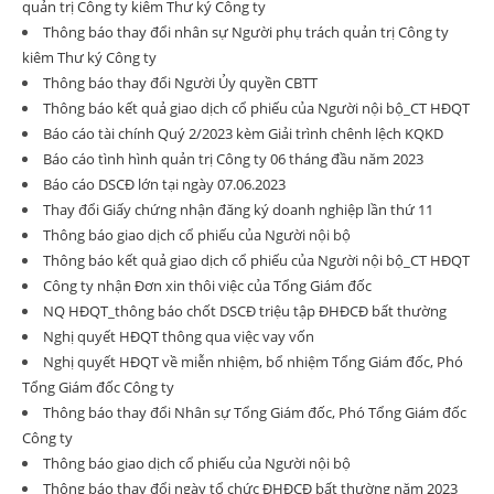
quản trị Công ty kiêm Thư ký Công ty
Thông báo thay đổi nhân sự Người phụ trách quản trị Công ty
kiêm Thư ký Công ty
Thông báo thay đổi Người Ủy quyền CBTT
Thông báo kết quả giao dịch cổ phiếu của Người nội bộ_CT HĐQT
Báo cáo tài chính Quý 2/2023 kèm Giải trình chênh lệch KQKD
Báo cáo tình hình quản trị Công ty 06 tháng đầu năm 2023
Báo cáo DSCĐ lớn tại ngày 07.06.2023
Thay đổi Giấy chứng nhận đăng ký doanh nghiệp lần thứ 11
Thông báo giao dịch cổ phiếu của Người nội bộ
Thông báo kết quả giao dịch cổ phiếu của Người nội bộ_CT HĐQT
Công ty nhận Đơn xin thôi việc của Tổng Giám đốc
NQ HĐQT_thông báo chốt DSCĐ triệu tập ĐHĐCĐ bất thường
Nghị quyết HĐQT thông qua việc vay vốn
Nghị quyết HĐQT về miễn nhiệm, bổ nhiệm Tổng Giám đốc, Phó
Tổng Giám đốc Công ty
Thông báo thay đổi Nhân sự Tổng Giám đốc, Phó Tổng Giám đốc
Công ty
Thông báo giao dịch cổ phiếu của Người nội bộ
Thông báo thay đổi ngày tổ chức ĐHĐCĐ bất thường năm 2023