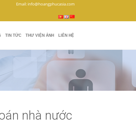
Email: info@hoangphucasia.com
G
TIN TỨC
THƯ VIỆN ẢNH
LIÊN HỆ
hoán nhà nước