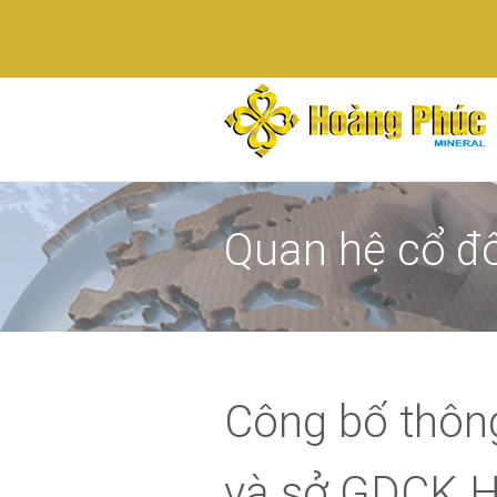
Quan hệ cổ đ
Công bố thôn
và sở GDCK H