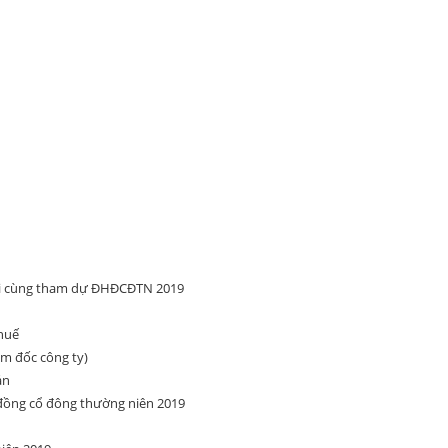
ối cùng tham dự ĐHĐCĐTN 2019
thuế
m đốc công ty)
án
 đồng cổ đông thường niên 2019