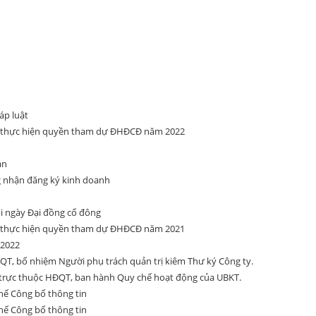
áp luật
ể thực hiện quyền tham dự ĐHĐCĐ năm 2022
án
g nhận đăng ký kinh doanh
ổi ngày Đại đồng cổ đông
ể thực hiện quyền tham dự ĐHĐCĐ năm 2021
 2022
T, bổ nhiệm Người phụ trách quản trị kiêm Thư ký Công ty.
trực thuộc HĐQT, ban hành Quy chế hoạt động của UBKT.
ế Công bố thông tin
ế Công bố thông tin