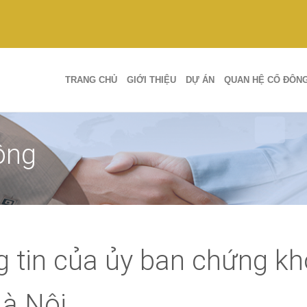
TRANG CHỦ
GIỚI THIỆU
DỰ ÁN
QUAN HỆ CỔ ĐÔN
ông
g tin của ủy ban chứng k
à Nội