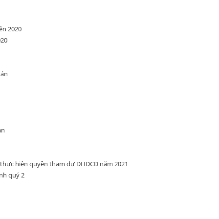
ên 2020
020
oán
án
ể thực hiện quyền tham dự ĐHĐCĐ năm 2021
ính quý 2