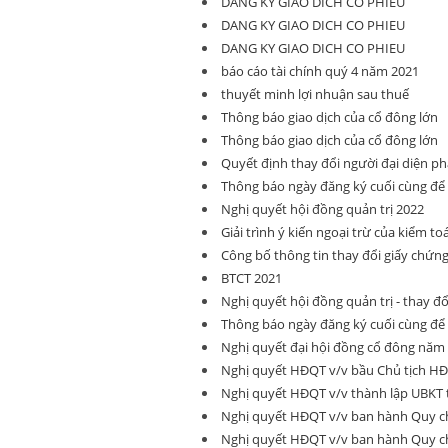
DANG KY GIAO DICH CO PHIEU
DANG KY GIAO DICH CO PHIEU
DANG KY GIAO DICH CO PHIEU
báo cáo tài chính quý 4 năm 2021
thuyết minh lợi nhuận sau thuế
Thông báo giao dịch của cổ đông lớn
Thông báo giao dịch của cổ đông lớn
Quyết định thay đổi người đại diện ph
Thông báo ngày đăng ký cuối cùng đ
Nghị quyết hội đồng quản trị 2022
Giải trình ý kiến ngoại trừ của kiểm to
Công bố thông tin thay đổi giấy chứn
BTCT 2021
Nghị quyết hội đồng quản trị - thay đ
Thông báo ngày đăng ký cuối cùng đ
Nghị quyết đại hội đồng cổ đông năm
Nghị quyết HĐQT v/v bầu Chủ tịch HĐQ
Nghị quyết HĐQT v/v thành lập UBKT 
Nghị quyết HĐQT v/v ban hành Quy ch
Nghị quyết HĐQT v/v ban hành Quy ch