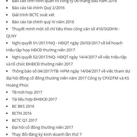
Báo cáo tình hình quản trị công ty 06 tháng đầu năm 2016
Báo cáo tài chính Quý 2/2016
Giải trình BCTC soát xét
Báo cáo tài chính quý IV năm 2016
Thuyết minh một số chỉ tiêu theo công văn số 416/SGDHN -
QLNY
Nghị quyết 01/2017/NQ - HĐQT ngày 20/03/2017 về kế hoạch
triệu tập họp HĐCĐ thường niên 2017
Nghị quyết 02/2017/NQ- HĐQT ngày 14/4/2017 về việc triệu tập
và tổ chức ĐHĐCĐ thường niên 2017
Thông báo số 04/2017/TB- HPM ngày 14/04/2017 về việc tham dự
đại hội đồng cổ đông thường niên năm 2017 Công ty CPXDTM và KS
Hoàng Phúc
TB mời họp 2017
Tài liệu hợp ĐHĐCĐ 2017
BC BKS 2016
BCTN 2016
BCTC Q1 2017
Đại hội cổ đông thường niên 2017
Thay đổi đăng ký kinh doanh lần thứ 7