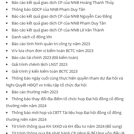
Báo cáo kết quả giao dịch CP của NNB Hoàng Thanh Thủy
Thông báo GDCP của NNB Phạm Duy Tân
Báo cáo kết quả giao dịch CP của NNB Nguyễn Cao Đẳng
Báo cáo kết quả giao dịch CP của NNB Phạm Duy Tân
Báo cáo kết quả giao dịch CP của NNB Lê Văn Thành
Danh sách cổ đông lớn
Báo cáo tình hình quản trị công ty năm 2023
V/v lựa chọn đơn vị kiểm toán BCTC năm 2023
Báo cáo tài chính 2023 (Đã kiểm toán)
Giải trình chênh lệch LNST 2023
Giải trình ý kiến kiểm toán BCTC 2023
Thông báo ngày cuối cùng thực hiện quyền tham dự đại hội và
Nghị Quyết HĐQT vv triệu tập tổ chức đại hội
Báo cáo thường niên 2023
Thông báo thay đổi địa điểm tổ chức họp Đại hội đồng cổ đông
thường niên năm 2024
Thông báo mời họp và CBTT Tài liệu họp Đại hội đồng cổ đông
thường niên năm 2024
Tờ trình thông qua KH SXKD và KH đầu tư năm 2024 (Bổ sung)
Tờ trình thông qua PA phát hành CP riêng lẻ để tăng vốn điều lệ