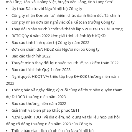
mỏ Lũng Hóa, xã Hoàng Việt, huyện Văn Lãng, tỉnh Lạng Sơn”
Ủy thác Đầu tư với Người nội bộ Công ty
Công ty nhận Đơn xin từ nhiệm chức danh Giám đốc Tài chính
Công ty nhận đơn xin nghỉ việc của Kế toán trưởng Công ty
Thay đổi Nhân sự chủ chốt và thành lập VPĐD tại Tp.Hải Dương
BCTC Qúy 4 năm 2022 kèm giải trình chênh lệch KQKD
Báo cáo tình hình quản trị Công ty năm 2022
Đơn xin chấm dứt HĐLĐ của Người nội bộ Công ty
Báo cáo tài chính 2022
Thuyết minh thay đổi lợi nhuận sau thuế, sau kiểm toán 2022
Báo cáo tài chính Quý 1 năm 2023
Nghị quyết HĐQT V/v triệu tập họp ĐHĐCĐ thường niên năm
2023
Thông báo về ngày đăng ký cuối cùng để thực hiện quyền tham
dự ĐHĐCĐ thường niên năm 2023
Báo cáo thường niên năm 2022
Giải trình và biện pháp khắc phục CBTT
Nghị Quyết HĐQT về địa điểm, nội dung và tài liệu họp Đại hội
đồng cổ đông thường niên năm 2023 của Công ty
Thông báo giao dịch cổ phiếu của Người nội bộ