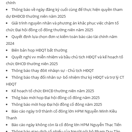
chính
Thông báo về ngày đăng ký cuối cùng để thực hiện quyền tham
dự ĐHĐCĐ thường niên năm 2025
Giải trình nguyên nhân và phương án khắc phục việc chậm tổ
chức Đại hội đồng cổ đông thường niên năm 2025
Quyết định lựa chọn đơn vị kiểm toán báo cáo tài chính năm
2024
Biên bản họp HĐQT bất thường
Quyết nghị vv miễn nhiệm và bầu chủ tịch HĐQT và kế hoạch tổ
chức ĐHCĐ thường niên 2025
Thông báo thay đôit nhâqn sự - Chủ tịch HĐQT
Thông báo thay đổi nhân sự- bổ nhiệm thư ký HĐQT và trợ lý CT
HĐQT
Kế hoạch tổ chức ĐHCĐ thường niên năm 2025
Thôg báo mời họp Đại hội đồng cổ đông năm 2025
Thông báo mời họp Đại hội đồng cổ đông năm 2025
Báo cáo ngày trở thành cổ đông lớn HPM Nguyễn Minh Kiều
Thanh
Báo cáo ngày không còn là cổ đông lớn HPM Nguyễn Thạc Tiến
Thông báo giao dịch cổ phiếu của Người nội bộ Phạm Duy Tân