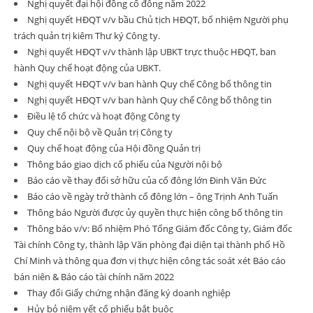
Nghị quyết đại hội đồng cổ đông năm 2022
Nghị quyết HĐQT v/v bầu Chủ tịch HĐQT, bổ nhiệm Người phụ
trách quản trị kiêm Thư ký Công ty.
Nghị quyết HĐQT v/v thành lập UBKT trực thuộc HĐQT, ban
hành Quy chế hoạt động của UBKT.
Nghị quyết HĐQT v/v ban hành Quy chế Công bố thông tin
Nghị quyết HĐQT v/v ban hành Quy chế Công bố thông tin
Điều lệ tổ chức và hoạt động Công ty
Quy chế nội bộ về Quản trị Công ty
Quy chế hoạt động của Hội đồng Quản trị
Thông báo giao dịch cổ phiếu của Người nội bộ
Báo cáo về thay đổi sở hữu của cổ đông lớn Đinh Văn Đức
Báo cáo về ngày trở thành cổ đông lớn – ông Trịnh Anh Tuấn
Thông báo Người được ủy quyền thực hiện công bố thông tin
Thông báo v/v: Bổ nhiệm Phó Tổng Giám đốc Công ty, Giám đốc
Tài chính Công ty, thành lập Văn phòng đại diện tại thành phố Hồ
Chí Minh và thông qua đơn vị thực hiện công tác soát xét Báo cáo
bán niên & Báo cáo tài chính năm 2022
Thay đổi Giấy chứng nhận đăng ký doanh nghiệp
Hủy bỏ niêm yết cổ phiếu bắt buộc