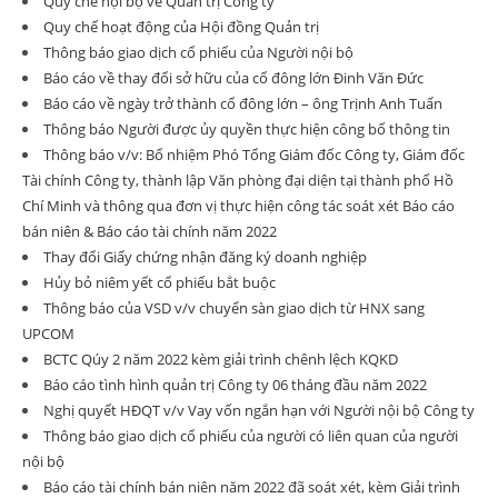
Quy chế nội bộ về Quản trị Công ty
Quy chế hoạt động của Hội đồng Quản trị
Thông báo giao dịch cổ phiếu của Người nội bộ
Báo cáo về thay đổi sở hữu của cổ đông lớn Đinh Văn Đức
Báo cáo về ngày trở thành cổ đông lớn – ông Trịnh Anh Tuấn
Thông báo Người được ủy quyền thực hiện công bố thông tin
Thông báo v/v: Bổ nhiệm Phó Tổng Giám đốc Công ty, Giám đốc
Tài chính Công ty, thành lập Văn phòng đại diện tại thành phố Hồ
Chí Minh và thông qua đơn vị thực hiện công tác soát xét Báo cáo
bán niên & Báo cáo tài chính năm 2022
Thay đổi Giấy chứng nhận đăng ký doanh nghiệp
Hủy bỏ niêm yết cổ phiếu bắt buộc
Thông báo của VSD v/v chuyển sàn giao dịch từ HNX sang
UPCOM
BCTC Qúy 2 năm 2022 kèm giải trình chênh lệch KQKD
Báo cáo tình hình quản trị Công ty 06 tháng đầu năm 2022
Nghị quyết HĐQT v/v Vay vốn ngắn hạn với Người nội bộ Công ty
Thông báo giao dịch cổ phiếu của người có liên quan của người
nội bộ
Báo cáo tài chính bán niên năm 2022 đã soát xét, kèm Giải trình