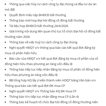
Thông qua việc hủy tư cách công ty đại chúng và đầu tư dự án
mỏ đất
Quyết định triệu tập ĐHĐCĐ bất thường
Thông báo mời họp Đại hội đồng cổ đông bất thường
Tài liệu họp ĐHĐCD bất thường 24/4/2026
Giải trinhg nội dung liên quan thủ tục tổ chức Đại hội cổ đông bất
thường năm 2026
Thông báo về việc huỷ tư cách công ty đại chúng
Nghi quyết HĐQT v/v thông qua báo cáo kết quả đợt đăng ký
mua cổ phần hiện hữu
Báo cáo của HĐQT v/v kết quả đợt đăng ký mua cổ phần của cổ
đông hiện hữu theo phương an tăng vốn điều lệ
Thông báo tiếp tục tiếp nhận đăng ký mua cổ phần cổ đông hiện
hữu theo phương án tăng vốn điều lệ
BB tổng hợp KQ lấy ý kiến thành viên HDQT bằng Văn bản v/v
Thông qua báo cáo kết quả đợt ĐK mua CP
Nghị quyết HĐQT v/v Thông báo KQ ĐK mua CP
Thông báo V/v tiếp tục nhận đăng mua CP (Lần 4)
Thông báo kế hoạch tổ chức Đại hội đồng cổ đông thường niên