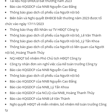
Tài liệu họp ĐHĐCĐ bất thường năm 2023
Báo cáo KQGDCP của NNB Nguyễn Cao Đẳng
Thông báo giao dịch cổ phiếu của Người nội bộ
Biên bản và Nghị quyết ĐHĐCĐ bất thường năm 2023 được tổ
chức vào ngày 17/11/2023
Thông báo thay đổi Nhân sự TV HĐQT Công ty
Thông báo giao dịch cổ phiếu của Người nội bộ_Lê Văn Thành
Thông báo giao dịch cổ phiếu của Người nội bộ_Lý Tấn Khoa
Thông báo giao dịch cổ phiếu của Người có liên quan của Người
nội bộ_Hoàng Thanh Thủy
NQ HĐQT bổ nhiệm Phó Chủ tịch HĐQT Công ty
Công ty nhận đơn xin nghỉ việc của Kế toán trưởng Công ty
Báo cáo KQGDCP của NNB Nguyễn Cao Đẳng
Thông báo giao dịch cổ phiếu của Người nội bộ
Báo cáo KQGDCP của NNB Nguyễn Cao Đẳng
Báo cáo KQGDCP của NNB_Lý Tấn Khoa
Báo cáo KQGDCP của NCLQ của NNB_Hoàng Thanh Thủy
Báo cáo KQGDCP của NNB Lê Văn Thành
Nghị quyết HĐQT về miễn nhiệm, bổ nhiệm Kế toán trưởng Công
ty