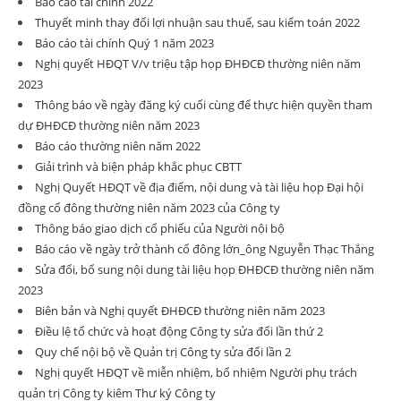
Báo cáo tài chính 2022
Thuyết minh thay đổi lợi nhuận sau thuế, sau kiểm toán 2022
Báo cáo tài chính Quý 1 năm 2023
Nghị quyết HĐQT V/v triệu tập họp ĐHĐCĐ thường niên năm
2023
Thông báo về ngày đăng ký cuối cùng để thực hiện quyền tham
dự ĐHĐCĐ thường niên năm 2023
Báo cáo thường niên năm 2022
Giải trình và biện pháp khắc phục CBTT
Nghị Quyết HĐQT về địa điểm, nội dung và tài liệu họp Đại hội
đồng cổ đông thường niên năm 2023 của Công ty
Thông báo giao dịch cổ phiếu của Người nội bộ
Báo cáo về ngày trở thành cổ đông lớn_ông Nguyễn Thạc Thắng
Sửa đổi, bổ sung nội dung tài liệu họp ĐHĐCĐ thường niên năm
2023
Biên bản và Nghị quyết ĐHĐCĐ thường niên năm 2023
Điều lệ tổ chức và hoạt động Công ty sửa đổi lần thứ 2
Quy chế nội bộ về Quản trị Công ty sửa đổi lần 2
Nghị quyết HĐQT về miễn nhiệm, bổ nhiệm Người phụ trách
quản trị Công ty kiêm Thư ký Công ty