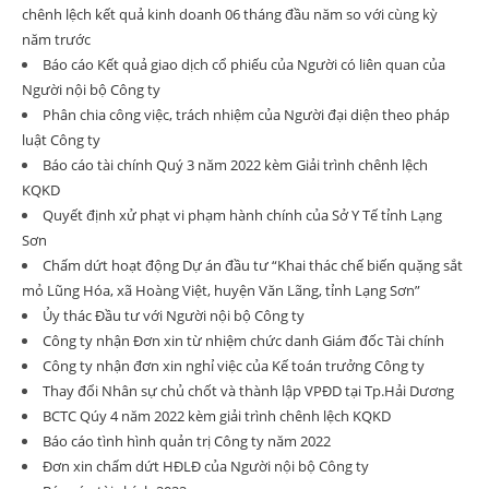
chênh lệch kết quả kinh doanh 06 tháng đầu năm so với cùng kỳ
năm trước
Báo cáo Kết quả giao dịch cổ phiếu của Người có liên quan của
Người nội bộ Công ty
Phân chia công việc, trách nhiệm của Người đại diện theo pháp
luật Công ty
Báo cáo tài chính Quý 3 năm 2022 kèm Giải trình chênh lệch
KQKD
Quyết định xử phạt vi phạm hành chính của Sở Y Tế tỉnh Lạng
Sơn
Chấm dứt hoạt động Dự án đầu tư “Khai thác chế biến quặng sắt
mỏ Lũng Hóa, xã Hoàng Việt, huyện Văn Lãng, tỉnh Lạng Sơn”
Ủy thác Đầu tư với Người nội bộ Công ty
Công ty nhận Đơn xin từ nhiệm chức danh Giám đốc Tài chính
Công ty nhận đơn xin nghỉ việc của Kế toán trưởng Công ty
Thay đổi Nhân sự chủ chốt và thành lập VPĐD tại Tp.Hải Dương
BCTC Qúy 4 năm 2022 kèm giải trình chênh lệch KQKD
Báo cáo tình hình quản trị Công ty năm 2022
Đơn xin chấm dứt HĐLĐ của Người nội bộ Công ty