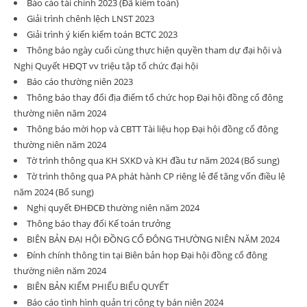
Báo cáo tài chính 2023 (Đã kiểm toán)
Giải trình chênh lệch LNST 2023
Giải trình ý kiến kiểm toán BCTC 2023
Thông báo ngày cuối cùng thực hiện quyền tham dự đại hội và
Nghị Quyết HĐQT vv triệu tập tổ chức đại hội
Báo cáo thường niên 2023
Thông báo thay đổi địa điểm tổ chức họp Đại hội đồng cổ đông
thường niên năm 2024
Thông báo mời họp và CBTT Tài liệu họp Đại hội đồng cổ đông
thường niên năm 2024
Tờ trình thông qua KH SXKD và KH đầu tư năm 2024 (Bổ sung)
Tờ trình thông qua PA phát hành CP riêng lẻ để tăng vốn điều lệ
năm 2024 (Bổ sung)
Nghị quyết ĐHĐCĐ thường niên năm 2024
Thông báo thay đổi Kế toán trưởng
BIÊN BẢN ĐẠI HỘI ĐỒNG CỔ ĐÔNG THƯỜNG NIÊN NĂM 2024
Đính chính thông tin tại Biên bản họp Đại hội đồng cổ đông
thường niên năm 2024
BIÊN BẢN KIỂM PHIẾU BIỂU QUYẾT
Báo cáo tình hình quản trị công ty bán niên 2024