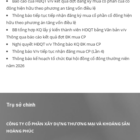
Báo cáo của HĐQT v/v kết quả đợt đăng ký mua cổ phần của cổ
đông hiện hữu theo phương an tăng vốn điều lệ
Thông báo tiếp tục tiếp nhận đăng ký mua cổ phần cổ đông hiện
hữu theo phương án tăng vốn điều lệ
BB tổng hợp KQ lấy ý kiến thành viên HDQT bằng Văn bản v/v
Thông qua báo cáo kết quả đợt ĐK mua CP
Nghị quyết HĐQT v/v Thông báo KQ ĐK mua CP
Thông báo V/v tiếp tục nhận đăng mua CP (Lần 4)
Thông báo kế hoạch tổ chức Đại hội đồng cổ đông thường niên
năm 2026
Trụ sở chính
CÔNG TY CỔ PHẦN XÂY DỰNG THƯƠNG MẠI VÀ KHOÁNG SẢN
HOÀNG PHÚC