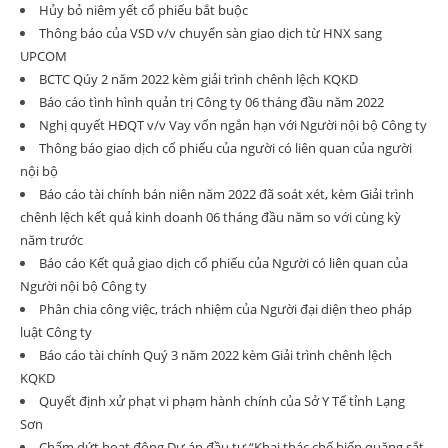
Hủy bỏ niêm yết cổ phiếu bắt buộc
Thông báo của VSD v/v chuyển sàn giao dịch từ HNX sang
UPCOM
BCTC Qúy 2 năm 2022 kèm giải trình chênh lệch KQKD
Báo cáo tình hình quản trị Công ty 06 tháng đầu năm 2022
Nghị quyết HĐQT v/v Vay vốn ngắn hạn với Người nội bộ Công ty
Thông báo giao dịch cổ phiếu của người có liên quan của người
nội bộ
Báo cáo tài chính bán niên năm 2022 đã soát xét, kèm Giải trình
chênh lệch kết quả kinh doanh 06 tháng đầu năm so với cùng kỳ
năm trước
Báo cáo Kết quả giao dịch cổ phiếu của Người có liên quan của
Người nội bộ Công ty
Phân chia công việc, trách nhiệm của Người đại diện theo pháp
luật Công ty
Báo cáo tài chính Quý 3 năm 2022 kèm Giải trình chênh lệch
KQKD
Quyết định xử phạt vi phạm hành chính của Sở Y Tế tỉnh Lạng
Sơn
Chấm dứt hoạt động Dự án đầu tư “Khai thác chế biến quặng sắt