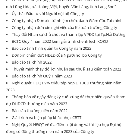
mỏ Lũng Hóa, xã Hoàng Việt, huyện Văn Lãng, tỉnh Lạng Sơn”
Ủy thác Đầu tư với Người nội bộ Công ty
Công ty nhận Đơn xin từ nhiệm chức danh Giám đốc Tài chính
Công ty nhận đơn xin nghỉ việc của Kế toán trưởng Công ty
Thay đổi Nhân sự chủ chốt và thành lập VPĐD tại Tp.Hải Dương
BCTC Qúy 4 năm 2022 kèm giải trình chênh lệch KQKD
Báo cáo tình hình quản trị Công ty năm 2022
Đơn xin chấm dứt HĐLĐ của Người nội bộ Công ty
Báo cáo tài chính 2022
Thuyết minh thay đổi lợi nhuận sau thuế, sau kiểm toán 2022
Báo cáo tài chính Quý 1 năm 2023
Nghị quyết HĐQT V/v triệu tập họp ĐHĐCĐ thường niên năm
2023
Thông báo về ngày đăng ký cuối cùng để thực hiện quyền tham
dự ĐHĐCĐ thường niên năm 2023
Báo cáo thường niên năm 2022
Giải trình và biện pháp khắc phục CBTT
Nghị Quyết HĐQT về địa điểm, nội dung và tài liệu họp Đại hội
đồng cổ đông thường niên năm 2023 của Công ty