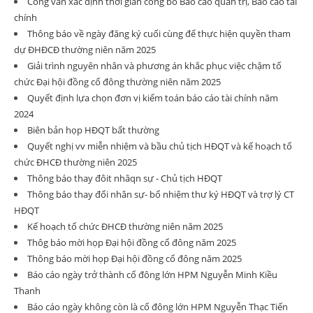
Công văn xác định thời gian công bố Báo cáo quản trị, Báo cáo tài
chính
Thông báo về ngày đăng ký cuối cùng để thực hiện quyền tham
dự ĐHĐCĐ thường niên năm 2025
Giải trình nguyên nhân và phương án khắc phục việc chậm tổ
chức Đại hội đồng cổ đông thường niên năm 2025
Quyết định lựa chọn đơn vị kiểm toán báo cáo tài chính năm
2024
Biên bản họp HĐQT bất thường
Quyết nghị vv miễn nhiệm và bầu chủ tịch HĐQT và kế hoạch tổ
chức ĐHCĐ thường niên 2025
Thông báo thay đôit nhâqn sự - Chủ tịch HĐQT
Thông báo thay đổi nhân sự- bổ nhiệm thư ký HĐQT và trợ lý CT
HĐQT
Kế hoạch tổ chức ĐHCĐ thường niên năm 2025
Thôg báo mời họp Đại hội đồng cổ đông năm 2025
Thông báo mời họp Đại hội đồng cổ đông năm 2025
Báo cáo ngày trở thành cổ đông lớn HPM Nguyễn Minh Kiều
Thanh
Báo cáo ngày không còn là cổ đông lớn HPM Nguyễn Thạc Tiến