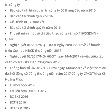
trị công ty
Báo cáo tình hình quản trị công ty 06 tháng đầu năm 2016
Báo cáo tài chính Quý 2/2016
Giải trình BCTC soát xét
Báo cáo tài chính quý IV năm 2016
Thuyết minh một số chỉ tiêu theo công văn số 416/SGDHN -
QLNY
Nghị quyết 01/2017/NQ - HĐQT ngày 20/03/2017 về kế hoạch
triệu tập họp HĐCĐ thường niên 2017
Nghị quyết 02/2017/NQ- HĐQT ngày 14/4/2017 về việc triệu tập
và tổ chức ĐHĐCĐ thường niên 2017
Thông báo số 04/2017/TB- HPM ngày 14/04/2017 về việc tham dự
đại hội đồng cổ đông thường niên năm 2017 Công ty CPXDTM và KS
Hoàng Phúc
TB mời họp 2017
Tài liệu hợp ĐHĐCĐ 2017
BC BKS 2016
BCTN 2016
BCTC Q1 2017