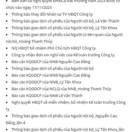
Biên bản và Nghị quyết ĐHĐCĐ bất thường năm 2023 được tổ
chức vào ngày 17/11/2023
Thông báo thay đổi Nhân sự TV HĐQT Công ty
Thông báo giao dịch cổ phiếu của Người nội bộ_Lê Văn Thành
Thông báo giao dịch cổ phiếu của Người nội bộ_Lý Tấn Khoa
Thông báo giao dịch cổ phiếu của Người có liên quan của Người
nội bộ_Hoàng Thanh Thủy
NQ HĐQT bổ nhiệm Phó Chủ tịch HĐQT Công ty
Công ty nhận đơn xin nghỉ việc của Kế toán trưởng Công ty
Báo cáo KQGDCP của NNB Nguyễn Cao Đẳng
Thông báo giao dịch cổ phiếu của Người nội bộ
Báo cáo KQGDCP của NNB Nguyễn Cao Đẳng
Báo cáo KQGDCP của NNB_Lý Tấn Khoa
Báo cáo KQGDCP của NCLQ của NNB_Hoàng Thanh Thủy
Báo cáo KQGDCP của NNB Lê Văn Thành
Nghị quyết HĐQT về miễn nhiệm, bổ nhiệm Kế toán trưởng Công
ty
Thông báo giao dịch cổ phiếu của Người nội bộ_Nguyễn Cao
Đẳng_lân 4
Thông báo giao dịch cổ phiếu của Người nội bộ_Lý Tấn Khoa_lần