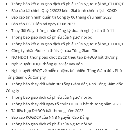
Thông báo kết quả giao dịch cổ phiếu của Người nội bộ_CT HĐQT
Báo cáo tài chính Quý 2/2023 kèm Giải trình chênh lệch KQKD
Báo cáo tình hình quản trị Công ty 06 tháng đầu năm 2023
Báo cáo DSCĐ lớn tại ngày 07.06.2023
Thay đổi Giấy chứng nhận đăng ký doanh nghiệp lần thứ 11
Thông báo giao dịch cổ phiếu của Người nội bộ
Thông báo kết quả giao dịch cổ phiếu của Người nội bộ_CT HĐQT
Công ty nhận Đơn xin thôi việc của Tổng Giám đốc
NQ HĐQT_thông báo chốt DSCĐ triệu tập ĐHĐCĐ bất thường
Nghị quyết HĐQT thông qua việc vay vốn
Nghị quyết HĐQT về miễn nhiệm, bổ nhiệm Tổng Giám đốc, Phó
Tổng Giám đốc Công ty
Thông báo thay đổi Nhân sự Tổng Giám đốc, Phó Tổng Giám đốc
Công ty
Thông báo giao dịch cổ phiếu của Người nội bộ
Thông báo thay đổi ngày tổ chức ĐHĐCĐ bất thường năm 2023
Tài liệu họp ĐHĐCĐ bất thường năm 2023
Báo cáo KQGDCP của NNB Nguyễn Cao Đẳng
Thông báo giao dịch cổ phiếu của Người nội bộ