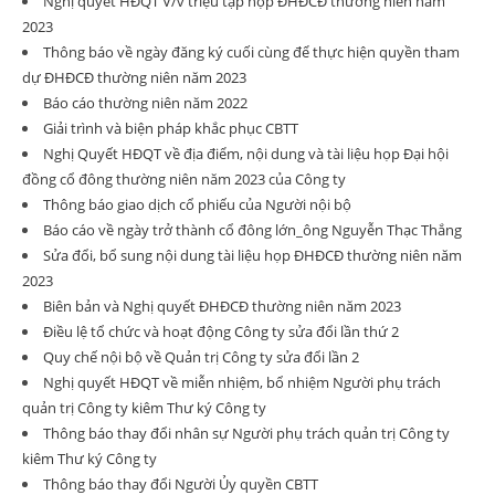
Nghị quyết HĐQT V/v triệu tập họp ĐHĐCĐ thường niên năm
2023
Thông báo về ngày đăng ký cuối cùng để thực hiện quyền tham
dự ĐHĐCĐ thường niên năm 2023
Báo cáo thường niên năm 2022
Giải trình và biện pháp khắc phục CBTT
Nghị Quyết HĐQT về địa điểm, nội dung và tài liệu họp Đại hội
đồng cổ đông thường niên năm 2023 của Công ty
Thông báo giao dịch cổ phiếu của Người nội bộ
Báo cáo về ngày trở thành cổ đông lớn_ông Nguyễn Thạc Thắng
Sửa đổi, bổ sung nội dung tài liệu họp ĐHĐCĐ thường niên năm
2023
Biên bản và Nghị quyết ĐHĐCĐ thường niên năm 2023
Điều lệ tổ chức và hoạt động Công ty sửa đổi lần thứ 2
Quy chế nội bộ về Quản trị Công ty sửa đổi lần 2
Nghị quyết HĐQT về miễn nhiệm, bổ nhiệm Người phụ trách
quản trị Công ty kiêm Thư ký Công ty
Thông báo thay đổi nhân sự Người phụ trách quản trị Công ty
kiêm Thư ký Công ty
Thông báo thay đổi Người Ủy quyền CBTT