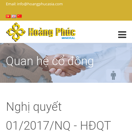
Email: info@hoangphucasia.com
Quan hệ cổ đông
Nghị quyết
01/2017/NQ - HĐQT