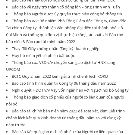
Báo cáo về thay đổi sở hữu của cổ đông lớn Đinh Văn Đức
Báo cáo về ngày trở thành cổ đông lớn – ông Trịnh Anh Tuấn
Thông báo Người được ủy quyền thực hiện công bố thông tin
Thông báo v/v: Bổ nhiệm Phó Tổng Giám đốc Công ty, Giám đốc
Tài chính Công ty, thành lập Văn phòng đại diện tại thành phố Hồ
Chí Minh và thông qua đơn vị thực hiện công tác soát xét Báo cáo
bán niên & Báo cáo tài chính năm 2022
Thay đổi Giấy chứng nhận đăng ký doanh nghiệp
Hủy bỏ niêm yết cổ phiếu bắt buộc
Thông báo của VSD v/v chuyển sàn giao dịch từ HNX sang
UPCOM
BCTC Qúy 2 năm 2022 kèm giải trình chênh lệch KQKD
Báo cáo tình hình quản trị Công ty 06 tháng đầu năm 2022
Nghị quyết HĐQT v/v Vay vốn ngắn hạn với Người nội bộ Công ty
Thông báo giao dịch cổ phiếu của người có liên quan của người
nội bộ
Báo cáo tài chính bán niên năm 2022 đã soát xét, kèm Giải trình
chênh lệch kết quả kinh doanh 06 tháng đầu năm so với cùng kỳ
năm trước
Báo cáo Kết quả giao dịch cổ phiếu của Người có liên quan của