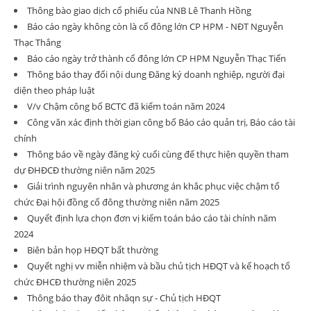
Thông bào giao dịch cổ phiếu của NNB Lê Thanh Hồng
Báo cáo ngày không còn là cổ đông lớn CP HPM - NĐT Nguyễn
Thạc Thắng
Báo cáo ngày trở thành cổ đông lớn CP HPM Nguyễn Thạc Tiến
Thông báo thay đổi nội dung Đăng ký doanh nghiệp, người đại
diện theo pháp luật
V/v Chậm công bố BCTC đã kiểm toán năm 2024
Công văn xác định thời gian công bố Báo cáo quản trị, Báo cáo tài
chính
Thông báo về ngày đăng ký cuối cùng để thực hiện quyền tham
dự ĐHĐCĐ thường niên năm 2025
Giải trình nguyên nhân và phương án khắc phục việc chậm tổ
chức Đại hội đồng cổ đông thường niên năm 2025
Quyết định lựa chọn đơn vị kiểm toán báo cáo tài chính năm
2024
Biên bản họp HĐQT bất thường
Quyết nghị vv miễn nhiệm và bầu chủ tịch HĐQT và kế hoạch tổ
chức ĐHCĐ thường niên 2025
Thông báo thay đôit nhâqn sự - Chủ tịch HĐQT