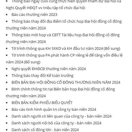
Thông báo ngày cuối cùng thực hiện quyền tham dự đại hội và
Nghị Quyết HĐQT vv triệu tập tổ chức đại hội
Báo cáo thường niên 2023
Thông báo thay đổi địa điểm tổ chức họp Đại hội đồng cổ đông
thường niên năm 2024
Thông báo mời họp và CBTT Tài liệu họp Đại hội đồng cổ đông
thường niên năm 2024
Tờ trình thông qua KH SXKD và KH đầu tư năm 2024 (Bổ sung)
Tờ trình thông qua PA phát hành CP riêng lẻ để tăng vốn điều lệ
năm 2024 (Bổ sung)
Nghị quyết ĐHĐCĐ thường niên năm 2024
Thông báo thay đổi Kế toán trưởng
BIÊN BẢN ĐẠI HỘI ĐỒNG CỔ ĐÔNG THƯỜNG NIÊN NĂM 2024
Đính chính thông tin tại Biên bản họp Đại hội đồng cổ đông
thường niên năm 2024
BIÊN BẢN KIỂM PHIẾU BIỂU QUYẾT
Báo cáo tình hình quản trị công ty bán niên 2024
Danh sách người có liên quan của công ty - bán niên 2024
Danh sách người nội bộ của công ty - bán niên 2024
Danh sách cổ đông lớn - bán niên 2024