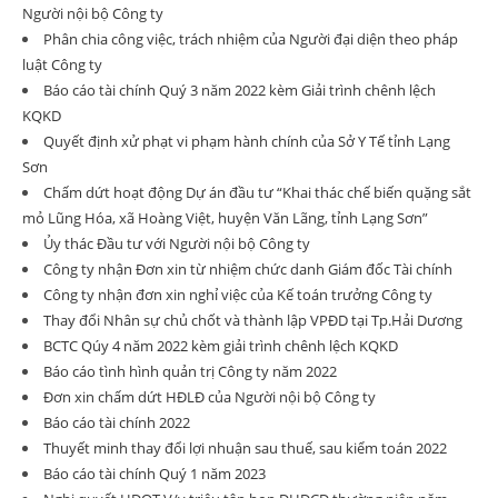
Người nội bộ Công ty
Phân chia công việc, trách nhiệm của Người đại diện theo pháp
luật Công ty
Báo cáo tài chính Quý 3 năm 2022 kèm Giải trình chênh lệch
KQKD
Quyết định xử phạt vi phạm hành chính của Sở Y Tế tỉnh Lạng
Sơn
Chấm dứt hoạt động Dự án đầu tư “Khai thác chế biến quặng sắt
mỏ Lũng Hóa, xã Hoàng Việt, huyện Văn Lãng, tỉnh Lạng Sơn”
Ủy thác Đầu tư với Người nội bộ Công ty
Công ty nhận Đơn xin từ nhiệm chức danh Giám đốc Tài chính
Công ty nhận đơn xin nghỉ việc của Kế toán trưởng Công ty
Thay đổi Nhân sự chủ chốt và thành lập VPĐD tại Tp.Hải Dương
BCTC Qúy 4 năm 2022 kèm giải trình chênh lệch KQKD
Báo cáo tình hình quản trị Công ty năm 2022
Đơn xin chấm dứt HĐLĐ của Người nội bộ Công ty
Báo cáo tài chính 2022
Thuyết minh thay đổi lợi nhuận sau thuế, sau kiểm toán 2022
Báo cáo tài chính Quý 1 năm 2023