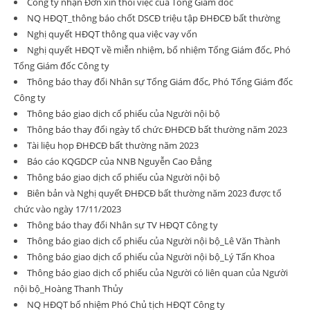
Công ty nhận Đơn xin thôi việc của Tổng Giám đốc
NQ HĐQT_thông báo chốt DSCĐ triệu tập ĐHĐCĐ bất thường
Nghị quyết HĐQT thông qua việc vay vốn
Nghị quyết HĐQT về miễn nhiệm, bổ nhiệm Tổng Giám đốc, Phó
Tổng Giám đốc Công ty
Thông báo thay đổi Nhân sự Tổng Giám đốc, Phó Tổng Giám đốc
Công ty
Thông báo giao dịch cổ phiếu của Người nội bộ
Thông báo thay đổi ngày tổ chức ĐHĐCĐ bất thường năm 2023
Tài liệu họp ĐHĐCĐ bất thường năm 2023
Báo cáo KQGDCP của NNB Nguyễn Cao Đẳng
Thông báo giao dịch cổ phiếu của Người nội bộ
Biên bản và Nghị quyết ĐHĐCĐ bất thường năm 2023 được tổ
chức vào ngày 17/11/2023
Thông báo thay đổi Nhân sự TV HĐQT Công ty
Thông báo giao dịch cổ phiếu của Người nội bộ_Lê Văn Thành
Thông báo giao dịch cổ phiếu của Người nội bộ_Lý Tấn Khoa
Thông báo giao dịch cổ phiếu của Người có liên quan của Người
nội bộ_Hoàng Thanh Thủy
NQ HĐQT bổ nhiệm Phó Chủ tịch HĐQT Công ty