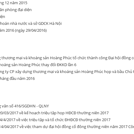
áng 12 năm 2015
ăn phòng đại diện
iện
khoán nhà nước và sở GDCK Hà Nội
năm 2016 (ngày 29/04/2016)
g thương mại và khoáng sản Hoàng Phúc tổ chức thành công Đại hội đồng 
hoáng sản Hoàng Phúc thay đổi ĐKKD lần 6
ông ty CP xây dựng thương mại và khoáng sản Hoàng Phúc họp và bầu Chủ tị
 tháng đầu năm 2016
ng văn số 416/SGDHN - QLNY
0/03/2017 về kế hoạch triệu tập họp HĐCĐ thường niên 2017
/4/2017 về việc triệu tập và tổ chức ĐHĐCĐ thường niên 2017
4/04/2017 về việc tham dự đại hội đồng cổ đông thường niên năm 2017 C