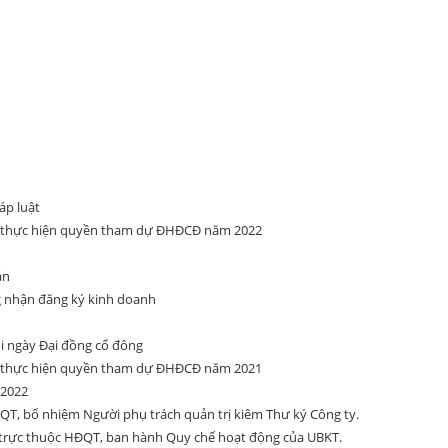
áp luật
ể thực hiện quyền tham dự ĐHĐCĐ năm 2022
án
g nhận đăng ký kinh doanh
ổi ngày Đại đồng cổ đông
ể thực hiện quyền tham dự ĐHĐCĐ năm 2021
 2022
T, bổ nhiệm Người phụ trách quản trị kiêm Thư ký Công ty.
trực thuộc HĐQT, ban hành Quy chế hoạt động của UBKT.