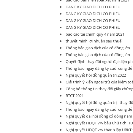
Báo cáo bán niên soát xét năm 2021
DANG KY GIAO DICH CO PHIEU
DANG KY GIAO DICH CO PHIEU
DANG KY GIAO DICH CO PHIEU
DANG KY GIAO DICH CO PHIEU
báo cáo tài chính quý 4 năm 2021
thuyết minh lợi nhuận sau thuế
Thông báo giao dịch của cổ đông lớn
Thông báo giao dịch của cổ đông lớn
Quyết định thay đổi người đại diện ph
Thông báo ngày đăng ký cuối cùng đ
Nghị quyết hội đồng quản trị 2022
Giải trình ý kiến ngoại trừ của kiểm to
Công bố thông tin thay đổi giấy chứn
BTCT 2021
Nghị quyết hội đồng quản trị - thay đ
Thông báo ngày đăng ký cuối cùng đ
Nghị quyết đại hội đồng cổ đông năm
Nghị quyết HĐQT v/v bầu Chủ tịch HĐQ
Nghị quyết HĐQT v/v thành lập UBKT 