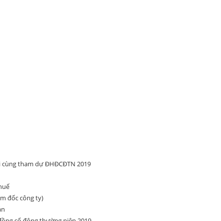
ối cùng tham dự ĐHĐCĐTN 2019
thuế
m đốc công ty)
án
 đồng cổ đông thường niên 2019