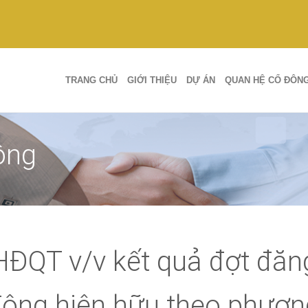
TRANG CHỦ
GIỚI THIỆU
DỰ ÁN
QUAN HỆ CỔ ĐÔN
ông
HĐQT v/v kết quả đợt đăn
đông hiện hữu theo phươn