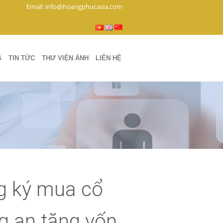
Email: info@hoangphucasia.com
G
TIN TỨC
THƯ VIỆN ẢNH
LIÊN HỆ
g ký mua cổ
g an tăng vốn