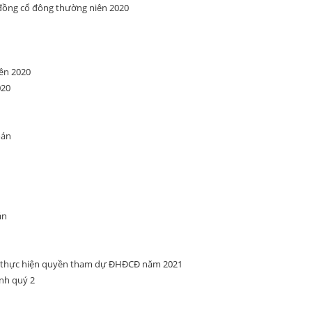
 đồng cổ đông thường niên 2020
ên 2020
020
oán
án
ể thực hiện quyền tham dự ĐHĐCĐ năm 2021
ính quý 2