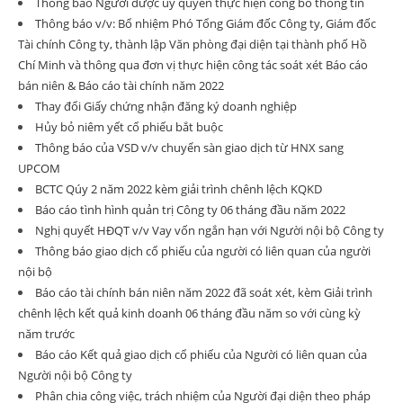
Thông báo Người được ủy quyền thực hiện công bố thông tin
Thông báo v/v: Bổ nhiệm Phó Tổng Giám đốc Công ty, Giám đốc
Tài chính Công ty, thành lập Văn phòng đại diện tại thành phố Hồ
Chí Minh và thông qua đơn vị thực hiện công tác soát xét Báo cáo
bán niên & Báo cáo tài chính năm 2022
Thay đổi Giấy chứng nhận đăng ký doanh nghiệp
Hủy bỏ niêm yết cổ phiếu bắt buộc
Thông báo của VSD v/v chuyển sàn giao dịch từ HNX sang
UPCOM
BCTC Qúy 2 năm 2022 kèm giải trình chênh lệch KQKD
Báo cáo tình hình quản trị Công ty 06 tháng đầu năm 2022
Nghị quyết HĐQT v/v Vay vốn ngắn hạn với Người nội bộ Công ty
Thông báo giao dịch cổ phiếu của người có liên quan của người
nội bộ
Báo cáo tài chính bán niên năm 2022 đã soát xét, kèm Giải trình
chênh lệch kết quả kinh doanh 06 tháng đầu năm so với cùng kỳ
năm trước
Báo cáo Kết quả giao dịch cổ phiếu của Người có liên quan của
Người nội bộ Công ty
Phân chia công việc, trách nhiệm của Người đại diện theo pháp