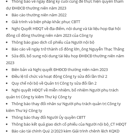
Thông báo về ngày đăng ký cuối cùng để thực hiện quyền tham
dự ĐHĐCĐ thường niên năm 2023
Báo cáo thường niên năm 2022
Giải trình và biện pháp khắc phục CBTT
Nghị Quyết HĐQT về địa điểm, nội dung và tài liệu họp Đại hội
đồng cổ đông thường niên năm 2023 của Công ty
Thông báo giao dịch cổ phiếu của Người nội bộ
Báo cáo về ngày trở thành cổ đông lớn_ông Nguyễn Thạc Thắng
Sửa đổi, bổ sung nội dung tài liệu họp ĐHĐCĐ thường niên năm
2023
Biên bản và Nghị quyết ĐHĐCĐ thường niên năm 2023
Điều lệ tổ chức và hoạt động Công ty sửa đổi lần thứ 2
Quy chế nội bộ về Quản trị Công ty sửa đổi lần 2
Nghị quyết HĐQT về miễn nhiệm, bổ nhiệm Người phụ trách
quản trị Công ty kiêm Thư ký Công ty
Thông báo thay đổi nhân sự Người phụ trách quản trị Công ty
kiêm Thư ký Công ty
Thông báo thay đổi Người Ủy quyền CBTT
Thông báo kết quả giao dịch cổ phiếu của Người nội bộ_CT HĐQT
Báo cáo tài chính Quý 2/2023 kèm Giải trình chênh lệch KQKD