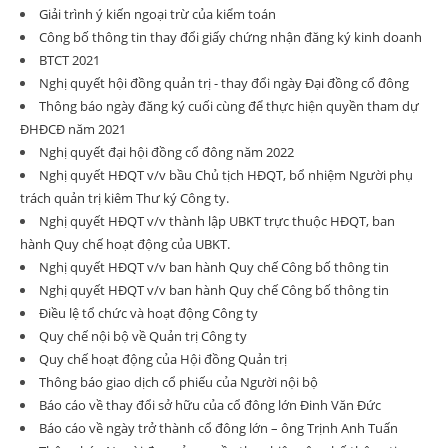
Giải trình ý kiến ngoại trừ của kiểm toán
Công bố thông tin thay đổi giấy chứng nhận đăng ký kinh doanh
BTCT 2021
Nghị quyết hội đồng quản trị - thay đổi ngày Đại đồng cổ đông
Thông báo ngày đăng ký cuối cùng để thực hiện quyền tham dự
ĐHĐCĐ năm 2021
Nghị quyết đại hội đồng cổ đông năm 2022
Nghị quyết HĐQT v/v bầu Chủ tịch HĐQT, bổ nhiệm Người phụ
trách quản trị kiêm Thư ký Công ty.
Nghị quyết HĐQT v/v thành lập UBKT trực thuộc HĐQT, ban
hành Quy chế hoạt động của UBKT.
Nghị quyết HĐQT v/v ban hành Quy chế Công bố thông tin
Nghị quyết HĐQT v/v ban hành Quy chế Công bố thông tin
Điều lệ tổ chức và hoạt động Công ty
Quy chế nội bộ về Quản trị Công ty
Quy chế hoạt động của Hội đồng Quản trị
Thông báo giao dịch cổ phiếu của Người nội bộ
Báo cáo về thay đổi sở hữu của cổ đông lớn Đinh Văn Đức
Báo cáo về ngày trở thành cổ đông lớn – ông Trịnh Anh Tuấn