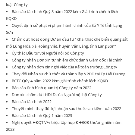
luật Công ty
Báo cáo tài chính Quý 3 năm 2022 kèm Giải trình chênh lệch
KQKD
Quyết định xử phạt vi phạm hành chính của Sở Y Tế tỉnh Lạng
Sơn
Chấm dứt hoạt động Dự án đầu tư “Khai thác chế biến quặng sắt
mỏ Lũng Hóa, xã Hoàng Việt, huyện Văn Lãng, tỉnh Lạng Sơn”
Ủy thác Đầu tư với Người nội bộ Công ty
Công ty nhận Đơn xin từ nhiệm chức danh Giám đốc Tài chính
Công ty nhận đơn xin nghỉ việc của Kế toán trưởng Công ty
Thay đổi Nhân sự chủ chốt và thành lập VPĐD tại Tp.Hải Dương
BCTC Qúy 4 năm 2022 kèm giải trình chênh lệch KQKD
Báo cáo tình hình quản trị Công ty năm 2022
Đơn xin chấm dứt HĐLĐ của Người nội bộ Công ty
Báo cáo tài chính 2022
Thuyết minh thay đổi lợi nhuận sau thuế, sau kiểm toán 2022
Báo cáo tài chính Quý 1 năm 2023
Nghị quyết HĐQT V/v triệu tập họp ĐHĐCĐ thường niên năm
2023