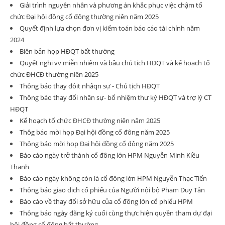
Giải trình nguyên nhân và phương án khắc phục việc chậm tổ
chức Đại hội đồng cổ đông thường niên năm 2025
Quyết định lựa chọn đơn vị kiểm toán báo cáo tài chính năm
2024
Biên bản họp HĐQT bất thường
Quyết nghị vv miễn nhiệm và bầu chủ tịch HĐQT và kế hoạch tổ
chức ĐHCĐ thường niên 2025
Thông báo thay đôit nhâqn sự - Chủ tịch HĐQT
Thông báo thay đổi nhân sự- bổ nhiệm thư ký HĐQT và trợ lý CT
HĐQT
Kế hoạch tổ chức ĐHCĐ thường niên năm 2025
Thôg báo mời họp Đại hội đồng cổ đông năm 2025
Thông báo mời họp Đại hội đồng cổ đông năm 2025
Báo cáo ngày trở thành cổ đông lớn HPM Nguyễn Minh Kiều
Thanh
Báo cáo ngày không còn là cổ đông lớn HPM Nguyễn Thạc Tiến
Thông báo giao dịch cổ phiếu của Người nội bộ Phạm Duy Tân
Báo cáo về thay đổi sở hữu của cổ đông lớn cổ phiếu HPM
Thông báo ngày đăng ký cuối cùng thực hiện quyền tham dự đại
hội đồng cổ đông bất thường