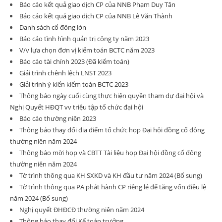
Báo cáo kết quả giao dịch CP của NNB Phạm Duy Tân
Báo cáo kết quả giao dịch CP của NNB Lê Văn Thành
Danh sách cổ đông lớn
Báo cáo tình hình quản trị công ty năm 2023
V/v lựa chọn đơn vị kiểm toán BCTC năm 2023
Báo cáo tài chính 2023 (Đã kiểm toán)
Giải trình chênh lệch LNST 2023
Giải trình ý kiến kiểm toán BCTC 2023
Thông báo ngày cuối cùng thực hiện quyền tham dự đại hội và
Nghị Quyết HĐQT vv triệu tập tổ chức đại hội
Báo cáo thường niên 2023
Thông báo thay đổi địa điểm tổ chức họp Đại hội đồng cổ đông
thường niên năm 2024
Thông báo mời họp và CBTT Tài liệu họp Đại hội đồng cổ đông
thường niên năm 2024
Tờ trình thông qua KH SXKD và KH đầu tư năm 2024 (Bổ sung)
Tờ trình thông qua PA phát hành CP riêng lẻ để tăng vốn điều lệ
năm 2024 (Bổ sung)
Nghị quyết ĐHĐCĐ thường niên năm 2024
Thông báo thay đổi Kế toán trưởng