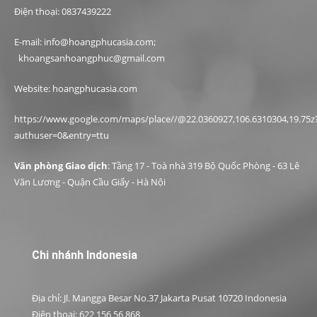
Điện thoại: 0837439222
E-mail: info@hoangphucasia.com;
khoangsanhoangphuc@gmail.com
Website: hoangphucasia.com
https://www.google.com/maps/place//@22.0360927,106.6310304,19.75z
authuser=0&entry=ttu
Văn phòng Giao dịch
: Tầng 17 - Toà nhà 319 Bộ Quốc Phòng - 63 Lê
Văn Lương - Quận Cầu Giấy - Hà Nội
Chi nhánh Indonesia
Địa chỉ: Jl. Mangga Besar No.37 Jakarta Pusat 10720 Indonesia
Điện thoại: 622 156 56 868