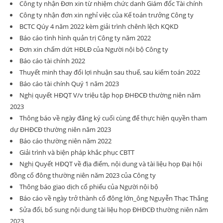
Công ty nhận Đơn xin từ nhiệm chức danh Giám đốc Tài chính
Công ty nhận đơn xin nghỉ việc của Kế toán trưởng Công ty
BCTC Qúy 4 năm 2022 kèm giải trình chênh lệch KQKD
Báo cáo tình hình quản trị Công ty năm 2022
Đơn xin chấm dứt HĐLĐ của Người nội bộ Công ty
Báo cáo tài chính 2022
Thuyết minh thay đổi lợi nhuận sau thuế, sau kiểm toán 2022
Báo cáo tài chính Quý 1 năm 2023
Nghị quyết HĐQT V/v triệu tập họp ĐHĐCĐ thường niên năm
2023
Thông báo về ngày đăng ký cuối cùng để thực hiện quyền tham
dự ĐHĐCĐ thường niên năm 2023
Báo cáo thường niên năm 2022
Giải trình và biện pháp khắc phục CBTT
Nghị Quyết HĐQT về địa điểm, nội dung và tài liệu họp Đại hội
đồng cổ đông thường niên năm 2023 của Công ty
Thông báo giao dịch cổ phiếu của Người nội bộ
Báo cáo về ngày trở thành cổ đông lớn_ông Nguyễn Thạc Thắng
Sửa đổi, bổ sung nội dung tài liệu họp ĐHĐCĐ thường niên năm
2023