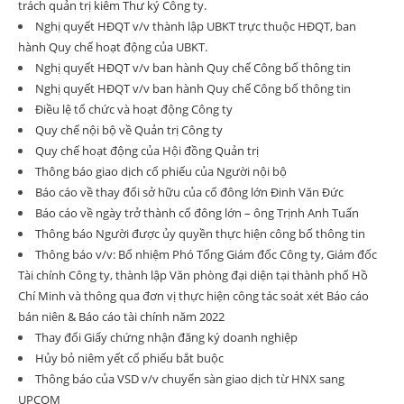
trách quản trị kiêm Thư ký Công ty.
Nghị quyết HĐQT v/v thành lập UBKT trực thuộc HĐQT, ban
hành Quy chế hoạt động của UBKT.
Nghị quyết HĐQT v/v ban hành Quy chế Công bố thông tin
Nghị quyết HĐQT v/v ban hành Quy chế Công bố thông tin
Điều lệ tổ chức và hoạt động Công ty
Quy chế nội bộ về Quản trị Công ty
Quy chế hoạt động của Hội đồng Quản trị
Thông báo giao dịch cổ phiếu của Người nội bộ
Báo cáo về thay đổi sở hữu của cổ đông lớn Đinh Văn Đức
Báo cáo về ngày trở thành cổ đông lớn – ông Trịnh Anh Tuấn
Thông báo Người được ủy quyền thực hiện công bố thông tin
Thông báo v/v: Bổ nhiệm Phó Tổng Giám đốc Công ty, Giám đốc
Tài chính Công ty, thành lập Văn phòng đại diện tại thành phố Hồ
Chí Minh và thông qua đơn vị thực hiện công tác soát xét Báo cáo
bán niên & Báo cáo tài chính năm 2022
Thay đổi Giấy chứng nhận đăng ký doanh nghiệp
Hủy bỏ niêm yết cổ phiếu bắt buộc
Thông báo của VSD v/v chuyển sàn giao dịch từ HNX sang
UPCOM