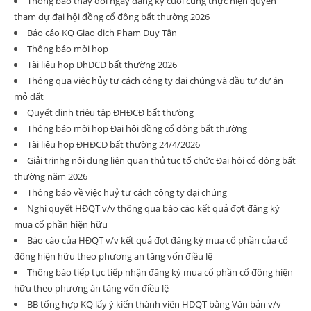
Thông báo thay đổi ngày đăng ký cuối cùng thực hiện quyền
tham dự đại hội đồng cổ đông bất thường 2026
Báo cáo KQ Giao dịch Phạm Duy Tân
Thông báo mời họp
Tài liệu họp ĐhĐCĐ bất thường 2026
Thông qua việc hủy tư cách công ty đại chúng và đầu tư dự án
mỏ đất
Quyết định triệu tập ĐHĐCĐ bất thường
Thông báo mời họp Đại hội đồng cổ đông bất thường
Tài liệu họp ĐHĐCD bất thường 24/4/2026
Giải trinhg nội dung liên quan thủ tục tổ chức Đại hội cổ đông bất
thường năm 2026
Thông báo về việc huỷ tư cách công ty đại chúng
Nghi quyết HĐQT v/v thông qua báo cáo kết quả đợt đăng ký
mua cổ phần hiện hữu
Báo cáo của HĐQT v/v kết quả đợt đăng ký mua cổ phần của cổ
đông hiện hữu theo phương an tăng vốn điều lệ
Thông báo tiếp tục tiếp nhận đăng ký mua cổ phần cổ đông hiện
hữu theo phương án tăng vốn điều lệ
BB tổng hợp KQ lấy ý kiến thành viên HDQT bằng Văn bản v/v