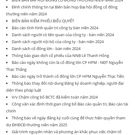
BIÊN BẢN ĐẠI HỘI ĐỒNG CỔ ĐÔNG THƯỜNG NIÊN NĂM 2024
Đính chính thông tin tại Biên bản họp Đại hội đồng cổ đông
thường niên năm 2024
BIÊN BẢN KIỂM PHIẾU BIỂU QUYẾT
Báo cáo tình hình quản trị công ty bán niên 2024
Danh sách người có liên quan của công ty - bán niên 2024
Danh sách người nội bộ của công ty - bán niên 2024
Danh sách cổ đông lớn - bán niên 2024
Thông bào giao dịch cổ phiếu của NNB Lê Thanh Hồng
Báo cáo ngày không còn là cổ đông lớn CP HPM - NĐT Nguyễn
Thạc Thắng
Báo cáo ngày trở thành cổ đông lớn CP HPM Nguyễn Thạc Tiến
Thông báo thay đổi nội dung Đăng ký doanh nghiệp, người đại
diện theo pháp luật
V/v Chậm công bố BCTC đã kiểm toán năm 2024
Công văn xác định thời gian công bố Báo cáo quản trị, Báo cáo tài
chính
Thông báo về ngày đăng ký cuối cùng để thực hiện quyền tham
dự ĐHĐCĐ thường niên năm 2025
Giải trình nguyên nhân và phương án khắc phục việc chậm tổ