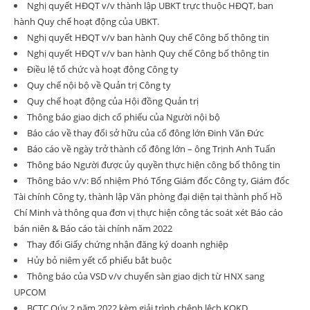
Nghị quyết HĐQT v/v thành lập UBKT trực thuộc HĐQT, ban
hành Quy chế hoạt động của UBKT.
Nghị quyết HĐQT v/v ban hành Quy chế Công bố thông tin
Nghị quyết HĐQT v/v ban hành Quy chế Công bố thông tin
Điều lệ tổ chức và hoạt động Công ty
Quy chế nội bộ về Quản trị Công ty
Quy chế hoạt động của Hội đồng Quản trị
Thông báo giao dịch cổ phiếu của Người nội bộ
Báo cáo về thay đổi sở hữu của cổ đông lớn Đinh Văn Đức
Báo cáo về ngày trở thành cổ đông lớn – ông Trịnh Anh Tuấn
Thông báo Người được ủy quyền thực hiện công bố thông tin
Thông báo v/v: Bổ nhiệm Phó Tổng Giám đốc Công ty, Giám đốc
Tài chính Công ty, thành lập Văn phòng đại diện tại thành phố Hồ
Chí Minh và thông qua đơn vị thực hiện công tác soát xét Báo cáo
bán niên & Báo cáo tài chính năm 2022
Thay đổi Giấy chứng nhận đăng ký doanh nghiệp
Hủy bỏ niêm yết cổ phiếu bắt buộc
Thông báo của VSD v/v chuyển sàn giao dịch từ HNX sang
UPCOM
BCTC Qúy 2 năm 2022 kèm giải trình chênh lệch KQKD