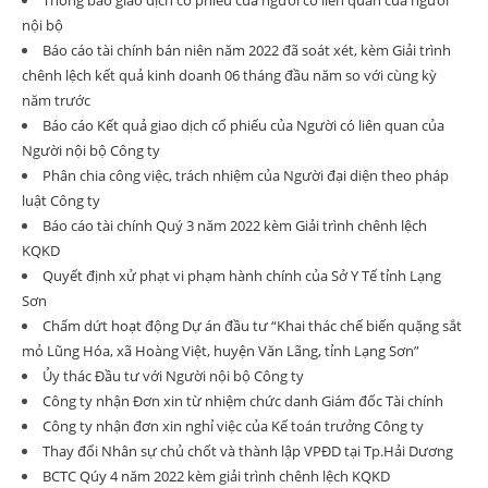
Thông báo giao dịch cổ phiếu của người có liên quan của người
nội bộ
Báo cáo tài chính bán niên năm 2022 đã soát xét, kèm Giải trình
chênh lệch kết quả kinh doanh 06 tháng đầu năm so với cùng kỳ
năm trước
Báo cáo Kết quả giao dịch cổ phiếu của Người có liên quan của
Người nội bộ Công ty
Phân chia công việc, trách nhiệm của Người đại diện theo pháp
luật Công ty
Báo cáo tài chính Quý 3 năm 2022 kèm Giải trình chênh lệch
KQKD
Quyết định xử phạt vi phạm hành chính của Sở Y Tế tỉnh Lạng
Sơn
Chấm dứt hoạt động Dự án đầu tư “Khai thác chế biến quặng sắt
mỏ Lũng Hóa, xã Hoàng Việt, huyện Văn Lãng, tỉnh Lạng Sơn”
Ủy thác Đầu tư với Người nội bộ Công ty
Công ty nhận Đơn xin từ nhiệm chức danh Giám đốc Tài chính
Công ty nhận đơn xin nghỉ việc của Kế toán trưởng Công ty
Thay đổi Nhân sự chủ chốt và thành lập VPĐD tại Tp.Hải Dương
BCTC Qúy 4 năm 2022 kèm giải trình chênh lệch KQKD