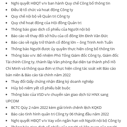
Nghị quyết HĐQT v/v ban hành Quy chế Công bố thông tin
Điều lệ tổ chức và hoạt động Công ty
Quy chế nội bộ về Quản trị Công ty
Quy chế hoạt động của Hội đồng Quản trị
Thông báo giao dịch cổ phiếu của Người nội bộ
Báo cáo về thay đổi sở hữu của cổ đông lớn Đinh Văn Đức
Báo cáo về ngày trở thành cổ đông lớn – ông Trịnh Anh Tuấn
Thông báo Người được ủy quyền thực hiện công bố thông tin
Thông báo v/v: Bổ nhiệm Phó Tổng Giám đốc Công ty, Giám đốc
Tài chính Công ty, thành lập Văn phòng đại diện tại thành phố Hồ
Chí Minh và thông qua đơn vị thực hiện công tác soát xét Báo cáo
bán niên & Báo cáo tài chính năm 2022
Thay đổi Giấy chứng nhận đăng ký doanh nghiệp
Hủy bỏ niêm yết cổ phiếu bắt buộc
Thông báo của VSD v/v chuyển sàn giao dịch từ HNX sang
UPCOM
BCTC Qúy 2 năm 2022 kèm giải trình chênh lệch KQKD
Báo cáo tình hình quản trị Công ty 06 tháng đầu năm 2022
Nghị quyết HĐQT v/v Vay vốn ngắn hạn với Người nội bộ Công ty