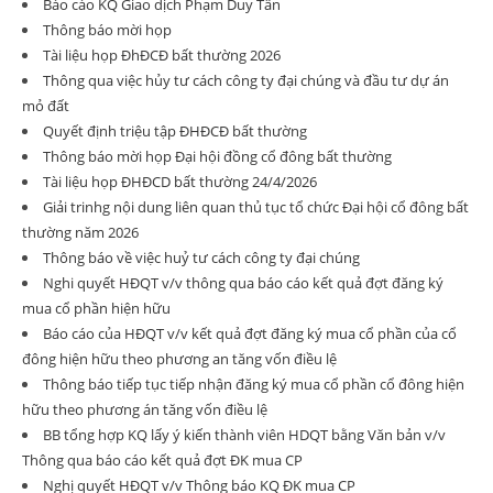
Báo cáo KQ Giao dịch Phạm Duy Tân
Thông báo mời họp
Tài liệu họp ĐhĐCĐ bất thường 2026
Thông qua việc hủy tư cách công ty đại chúng và đầu tư dự án
mỏ đất
Quyết định triệu tập ĐHĐCĐ bất thường
Thông báo mời họp Đại hội đồng cổ đông bất thường
Tài liệu họp ĐHĐCD bất thường 24/4/2026
Giải trinhg nội dung liên quan thủ tục tổ chức Đại hội cổ đông bất
thường năm 2026
Thông báo về việc huỷ tư cách công ty đại chúng
Nghi quyết HĐQT v/v thông qua báo cáo kết quả đợt đăng ký
mua cổ phần hiện hữu
Báo cáo của HĐQT v/v kết quả đợt đăng ký mua cổ phần của cổ
đông hiện hữu theo phương an tăng vốn điều lệ
Thông báo tiếp tục tiếp nhận đăng ký mua cổ phần cổ đông hiện
hữu theo phương án tăng vốn điều lệ
BB tổng hợp KQ lấy ý kiến thành viên HDQT bằng Văn bản v/v
Thông qua báo cáo kết quả đợt ĐK mua CP
Nghị quyết HĐQT v/v Thông báo KQ ĐK mua CP