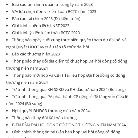
Báo cáo tình hình quản trị công ty năm 2023
V/v lựa chọn đơn vị kiểm toán BCTC năm 2023
Báo cáo tài chính 2023 (Đã kiểm toán)
Giải trình chênh lệch LNST 2023
Giải trình ý kiến kiểm toán BCTC 2023
Thông báo ngày cuối cùng thực hiện quyền tham dự đại hội và
Nghị Quyết HĐQT vv triệu tập tổ chức đại hội
Báo cáo thường niên 2023
Thông báo thay đổi địa điểm tổ chức họp Đại hội đồng cổ đông
thường niên năm 2024
Thông báo mời họp và CBTT Tài liệu họp Đại hội đồng cổ đông
thường niên năm 2024
Tờ trình thông qua KH SXKD và KH đầu tư năm 2024 (Bổ sung)
Tờ trình thông qua PA phát hành CP riêng lẻ để tăng vốn điều lệ
năm 2024 (Bổ sung)
Nghị quyết ĐHĐCĐ thường niên năm 2024
Thông báo thay đổi Kế toán trưởng
BIÊN BẢN ĐẠI HỘI ĐỒNG CỔ ĐÔNG THƯỜNG NIÊN NĂM 2024
Đính chính thông tin tại Biên bản họp Đại hội đồng cổ đông