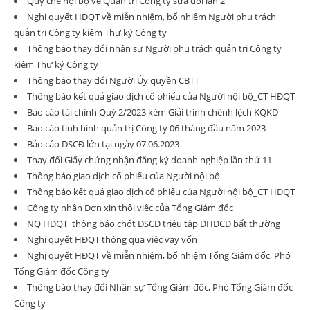
Quy chế nội bộ về Quản trị Công ty sửa đổi lần 2
Nghị quyết HĐQT về miễn nhiệm, bổ nhiệm Người phụ trách
quản trị Công ty kiêm Thư ký Công ty
Thông báo thay đổi nhân sự Người phụ trách quản trị Công ty
kiêm Thư ký Công ty
Thông báo thay đổi Người Ủy quyền CBTT
Thông báo kết quả giao dịch cổ phiếu của Người nội bộ_CT HĐQT
Báo cáo tài chính Quý 2/2023 kèm Giải trình chênh lệch KQKD
Báo cáo tình hình quản trị Công ty 06 tháng đầu năm 2023
Báo cáo DSCĐ lớn tại ngày 07.06.2023
Thay đổi Giấy chứng nhận đăng ký doanh nghiệp lần thứ 11
Thông báo giao dịch cổ phiếu của Người nội bộ
Thông báo kết quả giao dịch cổ phiếu của Người nội bộ_CT HĐQT
Công ty nhận Đơn xin thôi việc của Tổng Giám đốc
NQ HĐQT_thông báo chốt DSCĐ triệu tập ĐHĐCĐ bất thường
Nghị quyết HĐQT thông qua việc vay vốn
Nghị quyết HĐQT về miễn nhiệm, bổ nhiệm Tổng Giám đốc, Phó
Tổng Giám đốc Công ty
Thông báo thay đổi Nhân sự Tổng Giám đốc, Phó Tổng Giám đốc
Công ty