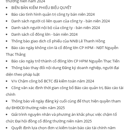
thường niên năm 2024
BIÊN BẢN KIỂM PHIẾU BIỂU QUYẾT
Báo cáo tình hình quản trị công ty bán niên 2024
Danh sách người có liên quan của công ty - bán niên 2024
Danh sách người nội bộ của công ty - bán niên 2024
Danh sách cổ đông lớn - bán niên 2024
Thông bào giao dịch cổ phiếu của NNB Lê Thanh Hồng
Báo cáo ngày không còn là cổ đông lớn CP HPM - NĐT Nguyễn
Thạc Thắng
Báo cáo ngày trở thành cổ đông lớn CP HPM Nguyễn Thạc Tiến
Thông báo thay đổi nội dung Đăng ký doanh nghiệp, người đại
diện theo pháp luật
V/v Chậm công bố BCTC đã kiểm toán năm 2024
Công văn xác định thời gian công bố Báo cáo quản trị, Báo cáo tài
chính
Thông báo về ngày đăng ký cuối cùng để thực hiện quyền tham
dự ĐHĐCĐ thường niên năm 2025
Giải trình nguyên nhân và phương án khắc phục việc chậm tổ
chức Đại hội đồng cổ đông thường niên năm 2025
Quyết định lựa chọn đơn vị kiểm toán báo cáo tài chính năm