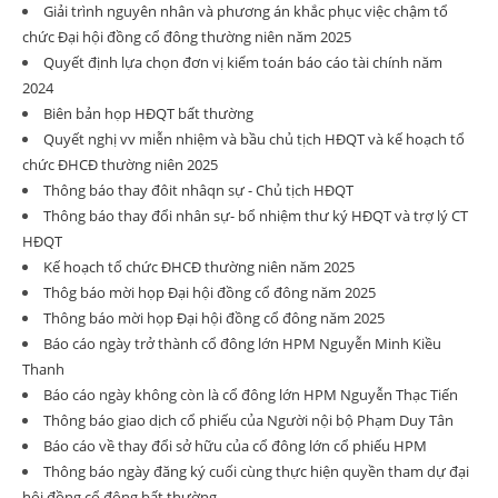
Giải trình nguyên nhân và phương án khắc phục việc chậm tổ
chức Đại hội đồng cổ đông thường niên năm 2025
Quyết định lựa chọn đơn vị kiểm toán báo cáo tài chính năm
2024
Biên bản họp HĐQT bất thường
Quyết nghị vv miễn nhiệm và bầu chủ tịch HĐQT và kế hoạch tổ
chức ĐHCĐ thường niên 2025
Thông báo thay đôit nhâqn sự - Chủ tịch HĐQT
Thông báo thay đổi nhân sự- bổ nhiệm thư ký HĐQT và trợ lý CT
HĐQT
Kế hoạch tổ chức ĐHCĐ thường niên năm 2025
Thôg báo mời họp Đại hội đồng cổ đông năm 2025
Thông báo mời họp Đại hội đồng cổ đông năm 2025
Báo cáo ngày trở thành cổ đông lớn HPM Nguyễn Minh Kiều
Thanh
Báo cáo ngày không còn là cổ đông lớn HPM Nguyễn Thạc Tiến
Thông báo giao dịch cổ phiếu của Người nội bộ Phạm Duy Tân
Báo cáo về thay đổi sở hữu của cổ đông lớn cổ phiếu HPM
Thông báo ngày đăng ký cuối cùng thực hiện quyền tham dự đại
hội đồng cổ đông bất thường