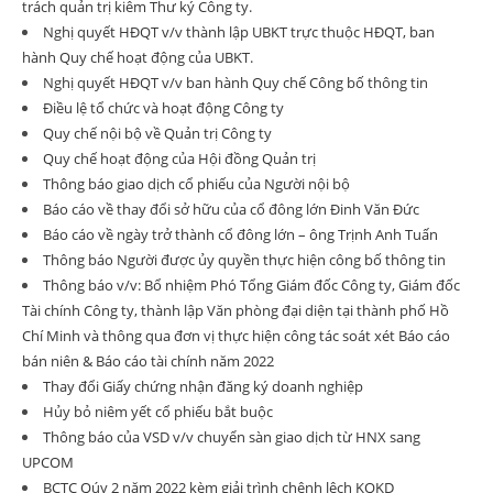
trách quản trị kiêm Thư ký Công ty.
Nghị quyết HĐQT v/v thành lập UBKT trực thuộc HĐQT, ban
hành Quy chế hoạt động của UBKT.
Nghị quyết HĐQT v/v ban hành Quy chế Công bố thông tin
Điều lệ tổ chức và hoạt động Công ty
Quy chế nội bộ về Quản trị Công ty
Quy chế hoạt động của Hội đồng Quản trị
Thông báo giao dịch cổ phiếu của Người nội bộ
Báo cáo về thay đổi sở hữu của cổ đông lớn Đinh Văn Đức
Báo cáo về ngày trở thành cổ đông lớn – ông Trịnh Anh Tuấn
Thông báo Người được ủy quyền thực hiện công bố thông tin
Thông báo v/v: Bổ nhiệm Phó Tổng Giám đốc Công ty, Giám đốc
Tài chính Công ty, thành lập Văn phòng đại diện tại thành phố Hồ
Chí Minh và thông qua đơn vị thực hiện công tác soát xét Báo cáo
bán niên & Báo cáo tài chính năm 2022
Thay đổi Giấy chứng nhận đăng ký doanh nghiệp
Hủy bỏ niêm yết cổ phiếu bắt buộc
Thông báo của VSD v/v chuyển sàn giao dịch từ HNX sang
UPCOM
BCTC Qúy 2 năm 2022 kèm giải trình chênh lệch KQKD