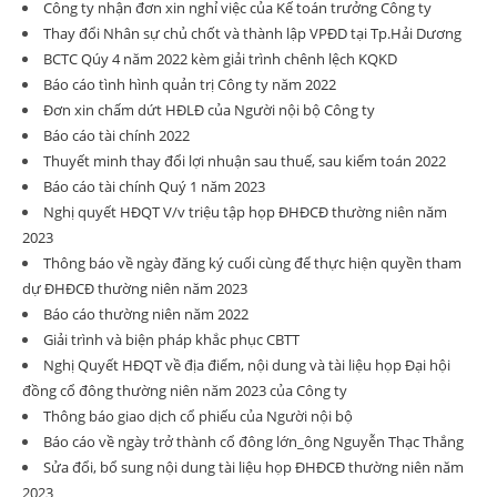
Công ty nhận đơn xin nghỉ việc của Kế toán trưởng Công ty
Thay đổi Nhân sự chủ chốt và thành lập VPĐD tại Tp.Hải Dương
BCTC Qúy 4 năm 2022 kèm giải trình chênh lệch KQKD
Báo cáo tình hình quản trị Công ty năm 2022
Đơn xin chấm dứt HĐLĐ của Người nội bộ Công ty
Báo cáo tài chính 2022
Thuyết minh thay đổi lợi nhuận sau thuế, sau kiểm toán 2022
Báo cáo tài chính Quý 1 năm 2023
Nghị quyết HĐQT V/v triệu tập họp ĐHĐCĐ thường niên năm
2023
Thông báo về ngày đăng ký cuối cùng để thực hiện quyền tham
dự ĐHĐCĐ thường niên năm 2023
Báo cáo thường niên năm 2022
Giải trình và biện pháp khắc phục CBTT
Nghị Quyết HĐQT về địa điểm, nội dung và tài liệu họp Đại hội
đồng cổ đông thường niên năm 2023 của Công ty
Thông báo giao dịch cổ phiếu của Người nội bộ
Báo cáo về ngày trở thành cổ đông lớn_ông Nguyễn Thạc Thắng
Sửa đổi, bổ sung nội dung tài liệu họp ĐHĐCĐ thường niên năm
2023