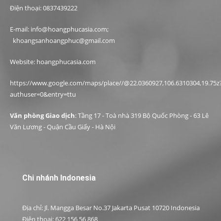
Điện thoại: 0837439222
E-mail: info@hoangphucasia.com;
khoangsanhoangphuc@gmail.com
Website: hoangphucasia.com
https://www.google.com/maps/place//@22.0360927,106.6310304,19.75z
authuser=0&entry=ttu
Văn phòng Giao dịch
: Tầng 17 - Toà nhà 319 Bộ Quốc Phòng - 63 Lê
Văn Lương - Quận Cầu Giấy - Hà Nội
Chi nhánh Indonesia
Địa chỉ: Jl. Mangga Besar No.37 Jakarta Pusat 10720 Indonesia
Điện thoại: 622 156 56 868