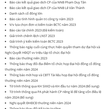
Báo cáo kết quả giao dịch CP của NNB Phạm Duy Tân
Báo cáo kết quả giao dịch CP của NNB Lê Văn Thành
Danh sách cổ đông lớn
Báo cáo tình hình quản trị công ty năm 2023
V/v lựa chọn đơn vị kiểm toán BCTC năm 2023
Báo cáo tài chính 2023 (Đã kiểm toán)
Giải trình chênh lệch LNST 2023
Giải trình ý kiến kiểm toán BCTC 2023
Thông báo ngày cuối cùng thực hiện quyền tham dự đại hội và
Nghị Quyết HĐQT vv triệu tập tổ chức đại hội
Báo cáo thường niên 2023
Thông báo thay đổi địa điểm tổ chức họp Đại hội đồng cổ đông
thường niên năm 2024
Thông báo mời họp và CBTT Tài liệu họp Đại hội đồng cổ đông
thường niên năm 2024
Tờ trình thông qua KH SXKD và KH đầu tư năm 2024 (Bổ sung)
Tờ trình thông qua PA phát hành CP riêng lẻ để tăng vốn điều lệ
năm 2024 (Bổ sung)
Nghị quyết ĐHĐCĐ thường niên năm 2024
Thông báo thay đổi Kế toán trưởng