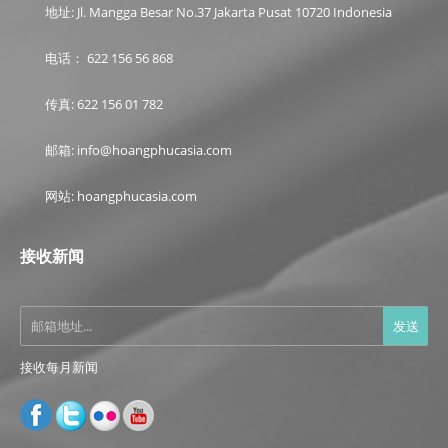
地址: Jl. Mangga Besar No.37 Jakarta Pusat 10720 Indonesia
电话： 622 156 56 868
传真: 622 156 01 782
邮箱:
info@hoangphucasia.com
网站:
hoangphucasia.com
接收新闻
接收每月新闻