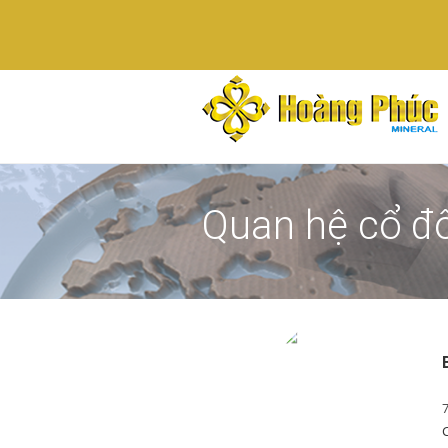
Quan hệ cổ đ
C